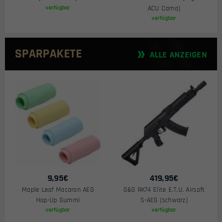
verfügbar
ACU Camo)
verfügbar
SPARPAKETE
ALLE ANZEIGEN
9,95
€
419,95
€
Maple Leaf Macaron AEG
G&G RK74 Elite E.T.U. Airsoft
Hop-Up Gummi
S-AEG (schwarz)
verfügbar
verfügbar