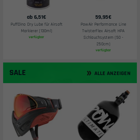
ab
6,51
€
59,95
€
PuffDino Dry Lube für Airsoft
PowAir Performance Line
Markierer (130ml)
TwisterFlex Airsoft HPA
verfügbar
Schlauchsystem (50 -
250cm)
verfügbar
SALE
ALLE ANZEIGEN