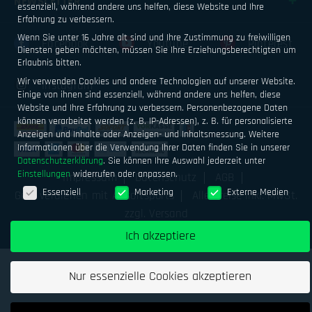
NEWSLETTER
essenziell, während andere uns helfen, diese Website und Ihre
Erfahrung zu verbessern.
Wenn Sie unter 16 Jahre alt sind und Ihre Zustimmung zu freiwilligen
Facebook
Youtube
Pinterest
Diensten geben möchten, müssen Sie Ihre Erziehungsberechtigten um
Erlaubnis bitten.
Wir verwenden Cookies und andere Technologien auf unserer Website.
Instagram
Einige von ihnen sind essenziell, während andere uns helfen, diese
Website und Ihre Erfahrung zu verbessern.
Personenbezogene Daten
können verarbeitet werden (z. B. IP-Adressen), z. B. für personalisierte
Anzeigen und Inhalte oder Anzeigen- und Inhaltsmessung.
Weitere
Informationen über die Verwendung Ihrer Daten finden Sie in unserer
Datenschutzerklärung
.
Sie können Ihre Auswahl jederzeit unter
Einstellungen
widerrufen oder anpassen.
Impressum
Datenschutz
AGB
Datenschutzeinstellungen
Essenziell
Marketing
Externe Medien
Geld verdienen mit Airsoftsports
Alle Preise inkl. MwSt.
zzgl. Versand
Ich akzeptiere
Nur essenzielle Cookies akzeptieren