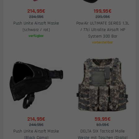
214,95€
199,95€
234,95€
239,95€
Push Unite Airsoft Maske
PowAir ULTIMATE SERIES 1,3L
(schwarz / rot)
/ 77ci Ultralite Airsoft HP
verfügbar
System 300 Bar
vorbestellbar
214,95€
59,95€
244,95€
69,95€
Push Unite Airsoft Maske
DELTA SIX Tactical Molle
(Black Camo)
Weste mit Taschen (Digital