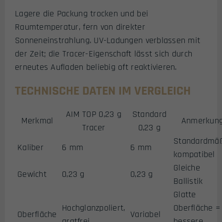
Lagere die Packung trocken und bei
Raumtemperatur, fern von direkter
Sonneneinstrahlung. UV-Ladungen verblassen mit
der Zeit; die Tracer-Eigenschaft lässt sich durch
erneutes Aufladen beliebig oft reaktivieren.
TECHNISCHE DATEN IM VERGLEICH
AIM TOP 0,23 g
Standard
Merkmal
Anmerkun
Tracer
0,23 g
Standardmä
Kaliber
6 mm
6 mm
kompatibel
Gleiche
Gewicht
0,23 g
0,23 g
Ballistik
Glatte
Hochglanzpoliert,
Oberfläche =
Oberfläche
Variabel
gratfrei
bessere