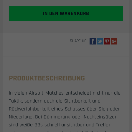
BIO
TRACER
IN DEN WARENKORB
AIRSOFT
BB
´S
0.23G
SHARE US
(2000
SCHUSS)
MENGE
PRODUKTBESCHREIBUNG
In vielen Airsoft-Matches entscheidet nicht nur die
Taktik, sondern auch die Sichtbarkeit und
Rückverfolgbarkeit eines Schusses über Sieg oder
Niederlage. Bei Dämmerung oder Nachteinsätzen
sind weiße BBs schnell unsichtbar und Treffer