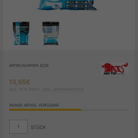
ARTIKELNUMMER: 6226
13,95
€
INKL. 19 % MWST.
ZZGL.
VERSANDKOSTEN
WENIGE ARTIKEL VERFÜGBAR
AIM
STÜCK
TOP
PRECISION