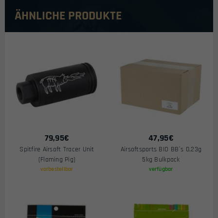
ÄHNLICHE PRODUKTE
79,95
€
47,95
€
Spitfire Airsoft Tracer Unit
Airsoftsports BIO BB´s 0,23g
(Flaming Pig)
5kg Bulkpack
vorbestellbar
verfügbar