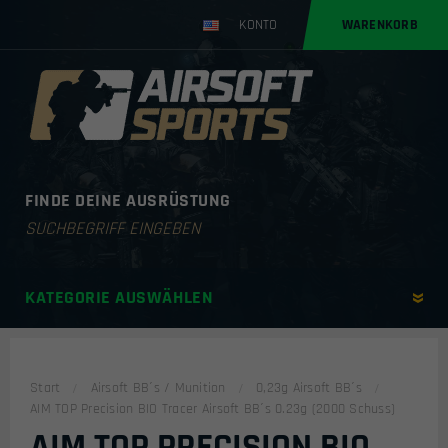
KONTO
WARENKORB
FINDE DEINE AUSRÜSTUNG
Products
search
KATEGORIE AUSWÄHLEN
Start
Airsoft BB´s / Munition
0,23g Airsoft BB´s
AIM TOP Precision BIO Tracer Airsoft BB´s 0.23g (2000 Schuss)
AIM TOP PRECISION BIO