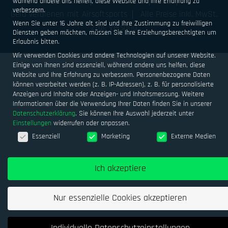
Impressum
Datenschutz
AGB
während andere uns helfen, diese Website und Ihre Erfahrung zu
verbessern.
Geld verdienen mit Airsoftsports
Alle Preise inkl. MwSt.
Wenn Sie unter 16 Jahre alt sind und Ihre Zustimmung zu freiwilligen
zzgl. Versand
Diensten geben möchten, müssen Sie Ihre Erziehungsberechtigten um
Erlaubnis bitten.
Wir verwenden Cookies und andere Technologien auf unserer Website.
Einige von ihnen sind essenziell, während andere uns helfen, diese
Website und Ihre Erfahrung zu verbessern.
Personenbezogene Daten
können verarbeitet werden (z. B. IP-Adressen), z. B. für personalisierte
Anzeigen und Inhalte oder Anzeigen- und Inhaltsmessung.
Weitere
Informationen über die Verwendung Ihrer Daten finden Sie in unserer
Datenschutzerklärung
.
Sie können Ihre Auswahl jederzeit unter
Einstellungen
widerrufen oder anpassen.
Datenschutzeinstellungen
Essenziell
Marketing
Externe Medien
Ich akzeptiere
Nur essenzielle Cookies akzeptieren
Individuelle Datenschutzeinstellungen