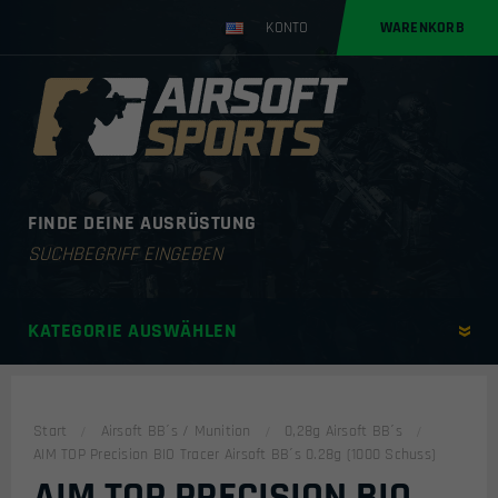
KONTO
WARENKORB
FINDE DEINE AUSRÜSTUNG
Products
search
KATEGORIE AUSWÄHLEN
Start
Airsoft BB´s / Munition
0,28g Airsoft BB´s
AIM TOP Precision BIO Tracer Airsoft BB´s 0.28g (1000 Schuss)
AIM TOP PRECISION BIO