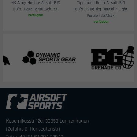
HK Army Hostile Airsoft BIO
Tippmann 6mm Airsoft BIO
BB´s 0.28g (2700 Schuss)
BB´s 0.28g 1kg Beutel / Light
verfügbar
Purple (3570stk)
verfügbar
Kopernikusstr 12a, 30853 Langenhagen
(Zufahrt ü. Hanseatenstr)