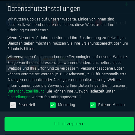
NEWSLETTER
Datenschutzeinstellungen
Wir nutzen Cookies auf unserer Website. Einige von ihnen sind
Facebook
Youtube
Pinterest
essenziell, während andere uns helfen, diese Website und Ihre
Erfahrung zu verbessern.
Wenn Sie unter 16 Jahre alt sind und Ihre Zustimmung zu freiwilligen
Instagram
Diensten geben möchten, müssen Sie Ihre Erziehungsberechtigten um
Erlaubnis bitten.
Wir verwenden Cookies und andere Technologien auf unserer Website.
Einige von ihnen sind essenziell, während andere uns helfen, diese
Website und Ihre Erfahrung zu verbessern.
Personenbezogene Daten
können verarbeitet werden (z. B. IP-Adressen), z. B. für personalisierte
Anzeigen und Inhalte oder Anzeigen- und Inhaltsmessung.
Weitere
Impressum
Datenschutz
AGB
Informationen über die Verwendung Ihrer Daten finden Sie in unserer
Geld verdienen mit Airsoftsports
Alle Preise inkl. MwSt.
Datenschutzerklärung
.
Sie können Ihre Auswahl jederzeit unter
zzgl. Versand
Einstellungen
widerrufen oder anpassen.
Datenschutzeinstellungen
Essenziell
Marketing
Externe Medien
Ich akzeptiere