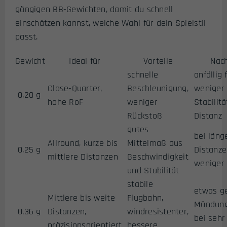
gängigen BB-Gewichten, damit du schnell
einschätzen kannst, welche Wahl für dein Spielstil
passt.
Gewicht
Ideal für
Vorteile
Nach
schnelle
anfällig 
Close-Quarter,
Beschleunigung,
weniger
0,20 g
hohe RoF
weniger
Stabilitä
Rückstoß
Distanz
gutes
bei läng
Allround, kurze bis
Mittelmaß aus
0,25 g
Distanz
mittlere Distanzen
Geschwindigkeit
weniger
und Stabilität
stabile
etwas g
Mittlere bis weite
Flugbahn,
Mündung
0,36 g
Distanzen,
windresistenter,
bei sehr
präzisionsorientiert
bessere