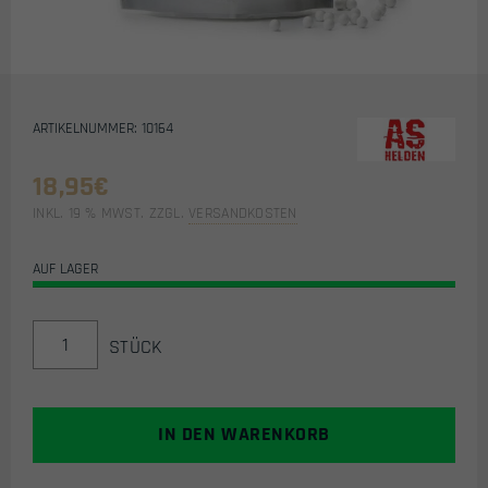
ARTIKELNUMMER: 10164
18,95
€
INKL. 19 % MWST.
ZZGL.
VERSANDKOSTEN
AUF LAGER
AIRSOFT
STÜCK
HELDEN
BIO
PRECISION
BB'S
IN DEN WARENKORB
0.36G
(1000