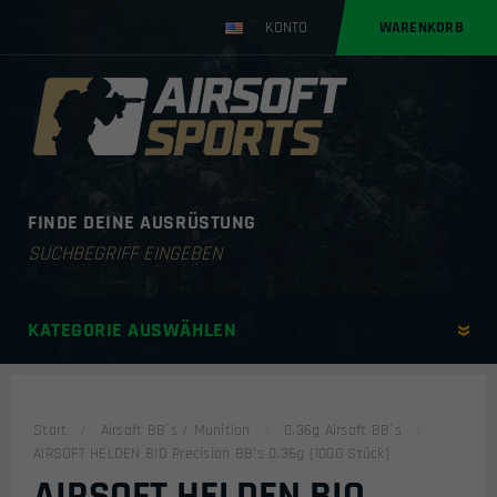
KONTO
WARENKORB
FINDE DEINE AUSRÜSTUNG
Products
search
KATEGORIE AUSWÄHLEN
Start
Airsoft BB´s / Munition
0,36g Airsoft BB´s
AIRSOFT HELDEN BIO Precision BB’s 0.36g (1000 Stück)
AIRSOFT HELDEN BIO