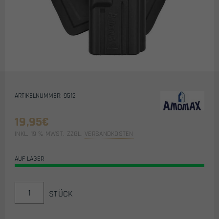
ARTIKELNUMMER: 9512
19,95
€
INKL. 19 % MWST.
ZZGL.
VERSANDKOSTEN
AUF LAGER
AMOMAX
STÜCK
PADDLEHOLSTER
FÜR
G-