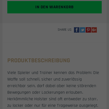
SERIES
IN DEN WARENKORB
(WE,
TOKYO
MARUI,
KJW,
SHARE US
HFC,
JG)
LINKSHAND
MENGE
PRODUKTBESCHREIBUNG
Viele Spieler und Trainer kennen das Problem: Die
Waffe soll schnell, sicher und zuverlässig
erreichbar sein, darf dabei aber keine störenden
Bewegungen oder Lockerungen erlauben.
Herkömmliche Holster sind oft entweder zu starr,
zu locker oder nur für eine Trageweise ausgelegt.