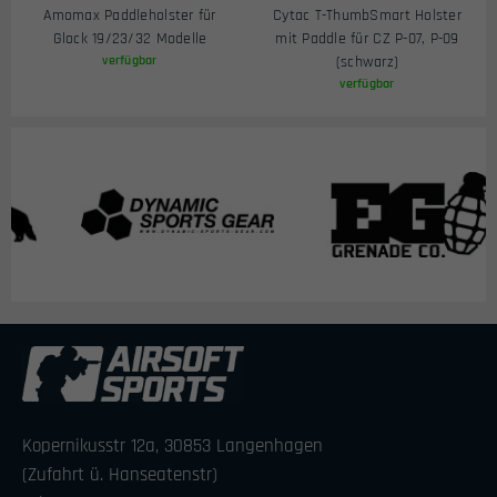
Amomax Paddleholster für
Cytac T-ThumbSmart Holster
Glock 19/23/32 Modelle
mit Paddle für CZ P-07, P-09
verfügbar
(schwarz)
verfügbar
Kopernikusstr 12a, 30853 Langenhagen
(Zufahrt ü. Hanseatenstr)