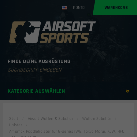
KONTO
WARENKORB
FINDE DEINE AUSRÜSTUNG
Products
search
KATEGORIE AUSWÄHLEN
Start
Airsoft Waffen & Zubehör
Waffen Zubehör
Holster
Amomax Paddleholster für G-Series (WE, Tokyo Marui, KJW, HFC,