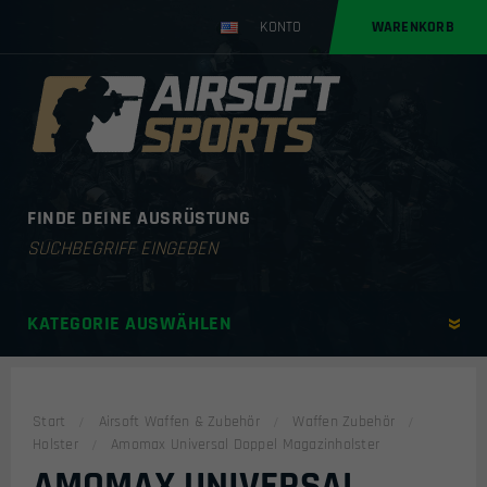
KONTO
WARENKORB
FINDE DEINE AUSRÜSTUNG
Products
search
KATEGORIE AUSWÄHLEN
Start
Airsoft Waffen & Zubehör
Waffen Zubehör
Holster
Amomax Universal Doppel Magazinholster
AMOMAX UNIVERSAL