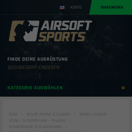
KONTO
WARENKORB
FINDE DEINE AUSRÜSTUNG
Products
search
KATEGORIE AUSWÄHLEN
Start
Airsoft Waffen & Zubehör
Waffen Zubehör
Läufe / Schalldämpfer / Muzzles
Schalldämpfer & Muzzlebrakes