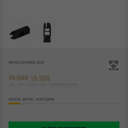
ARTIKELNUMMER: 8231
Ursprünglicher
Aktueller
19,95
€
14,95
€
Preis
Preis
INKL. 19 % MWST.
ZZGL.
VERSANDKOSTEN
war:
ist:
19,95€
14,95€.
WENIGE ARTIKEL VERFÜGBAR