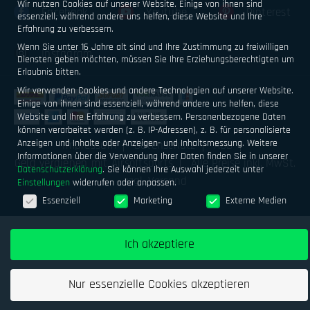
Wir nutzen Cookies auf unserer Website. Einige von ihnen sind
Facebook
Youtube
Pinterest
essenziell, während andere uns helfen, diese Website und Ihre
Erfahrung zu verbessern.
Wenn Sie unter 16 Jahre alt sind und Ihre Zustimmung zu freiwilligen
Instagram
Diensten geben möchten, müssen Sie Ihre Erziehungsberechtigten um
Erlaubnis bitten.
Wir verwenden Cookies und andere Technologien auf unserer Website.
Einige von ihnen sind essenziell, während andere uns helfen, diese
Website und Ihre Erfahrung zu verbessern.
Personenbezogene Daten
können verarbeitet werden (z. B. IP-Adressen), z. B. für personalisierte
Anzeigen und Inhalte oder Anzeigen- und Inhaltsmessung.
Weitere
Impressum
Datenschutz
AGB
Informationen über die Verwendung Ihrer Daten finden Sie in unserer
Geld verdienen mit Airsoftsports
Alle Preise inkl. MwSt.
Datenschutzerklärung
.
Sie können Ihre Auswahl jederzeit unter
zzgl. Versand
Einstellungen
widerrufen oder anpassen.
Datenschutzeinstellungen
Essenziell
Marketing
Externe Medien
Ich akzeptiere
Nur essenzielle Cookies akzeptieren