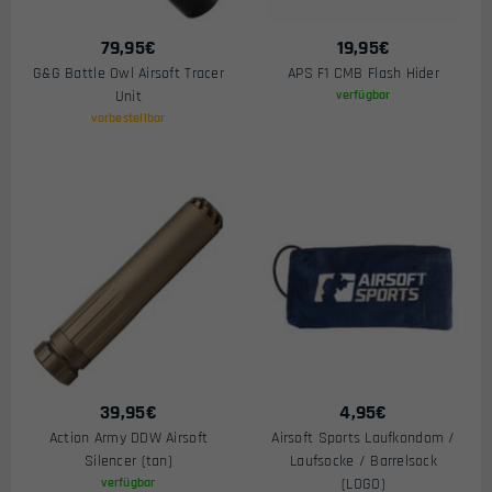
79,95
€
19,95
€
G&G Battle Owl Airsoft Tracer
APS F1 CMB Flash Hider
Unit
verfügbar
vorbestellbar
39,95
€
4,95
€
Action Army DDW Airsoft
Airsoft Sports Laufkondom /
Silencer (tan)
Laufsocke / Barrelsock
verfügbar
(LOGO)