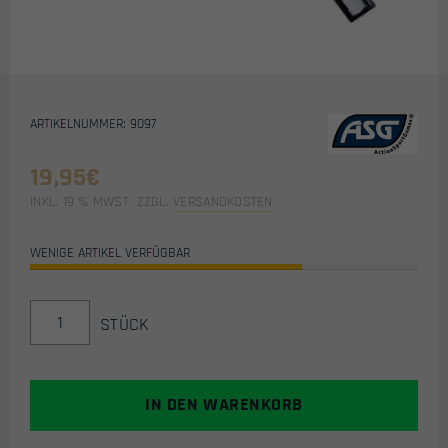
ARTIKELNUMMER: 9097
19,95
€
INKL. 19 % MWST.
ZZGL.
VERSANDKOSTEN
WENIGE ARTIKEL VERFÜGBAR
ASG
STÜCK
7,4V
1300MAH
25C
LIPO
IN DEN WARENKORB
STICK
TYPE