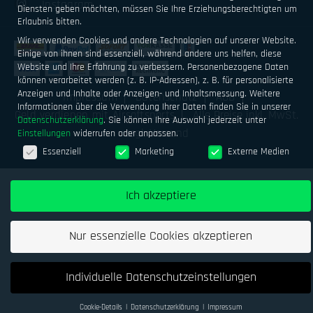
Instagram
Diensten geben möchten, müssen Sie Ihre Erziehungsberechtigten um
Erlaubnis bitten.
Wir verwenden Cookies und andere Technologien auf unserer Website.
Einige von ihnen sind essenziell, während andere uns helfen, diese
Website und Ihre Erfahrung zu verbessern.
Personenbezogene Daten
können verarbeitet werden (z. B. IP-Adressen), z. B. für personalisierte
Anzeigen und Inhalte oder Anzeigen- und Inhaltsmessung.
Weitere
Impressum
Datenschutz
AGB
Informationen über die Verwendung Ihrer Daten finden Sie in unserer
Geld verdienen mit Airsoftsports
Alle Preise inkl. MwSt.
Datenschutzerklärung
.
Sie können Ihre Auswahl jederzeit unter
zzgl. Versand
Einstellungen
widerrufen oder anpassen.
Datenschutzeinstellungen
Essenziell
Marketing
Externe Medien
Ich akzeptiere
Nur essenzielle Cookies akzeptieren
Individuelle Datenschutzeinstellungen
Cookie-Details
Datenschutzerklärung
Impressum