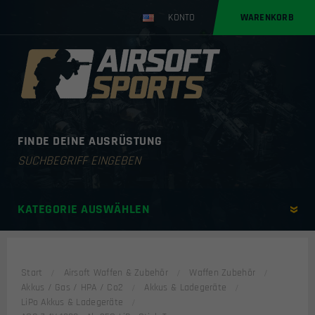
KONTO
WARENKORB
FINDE DEINE AUSRÜSTUNG
Products
search
KATEGORIE AUSWÄHLEN
Start
Airsoft Waffen & Zubehör
Waffen Zubehör
Akkus / Gas / HPA / Co2
Akkus & Ladegeräte
LiPo Akkus & Ladegeräte