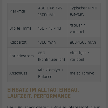
ASG LiPo 7,4V
Typischer NiMH
Merkmal
1300mAh
8,4–9,6V
größer /
Größe (mm)
160 × 16 × 13
variabel
Kapazität
1300 mAh
900–1600 mAh
25C
niedriger /
Entladestrom
(kontinuierlich)
variabel
Mini‑Tamiya +
Anschluss
meist Tamiya
Balance
EINSATZ IM ALLTAG: EINBAU,
LAUFZEIT, PERFORMANCE
Der LiPo ist vor allem für Spieler interessant, die in