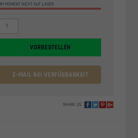
IM MOMENT NICHT AUF LAGER
ASG
DAN
WESSON
6"
VORBESTELLEN
CO2
AIRSOFT
REVOLVER
(SILBER)
E-MAIL BEI VERFÜGBARKEIT
MENGE
SHARE US