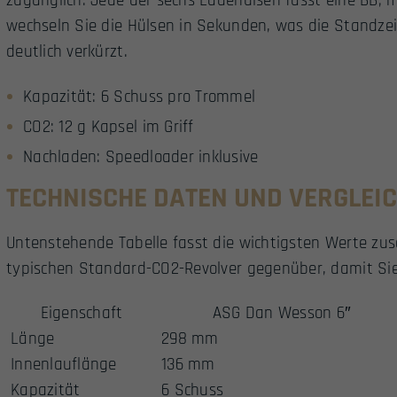
zugänglich. Jede der sechs Ladehülsen fasst eine BB; 
wechseln Sie die Hülsen in Sekunden, was die Standze
deutlich verkürzt.
Kapazität: 6 Schuss pro Trommel
CO2: 12 g Kapsel im Griff
Nachladen: Speedloader inklusive
TECHNISCHE DATEN UND VERGLEI
Untenstehende Tabelle fasst die wichtigsten Werte zu
typischen Standard-CO2-Revolver gegenüber, damit Sie 
Eigenschaft
ASG Dan Wesson 6″
Länge
298 mm
Innenlauflänge
136 mm
Kapazität
6 Schuss