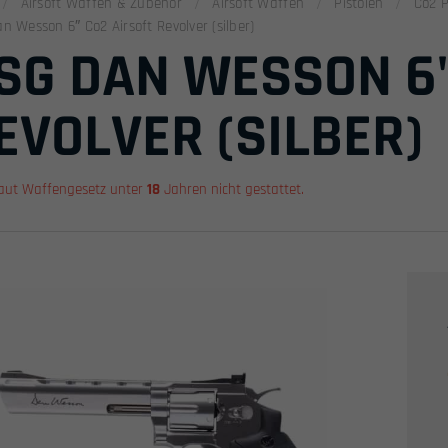
Airsoft Waffen & Zubehör
Airsoft Waffen
Pistolen
Co2 P
n Wesson 6″ Co2 Airsoft Revolver (silber)
SG DAN WESSON 6"
EVOLVER (SILBER)
aut Waffengesetz unter
18
Jahren nicht gestattet.