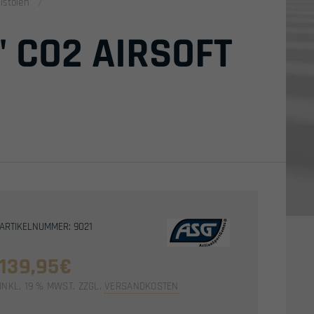
istolen
 CO2 AIRSOFT
ARTIKELNUMMER: 9021
139,95
€
INKL. 19 % MWST.
ZZGL.
VERSANDKOSTEN