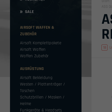
Start
ASG Da
SALE
A
AIRSOFT WAFFEN &
R
ZUBEHÖR
Airsoft Komplettpakete
L
Airsoft Waffen
Waffen Zubehör
AUSRÜSTUNG
Airsoft Bekleidung
Westen / Plattenträger /
Taschen
Schutzbrillen / Masken /
Helme
Funkgeräte & Headsets