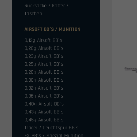
Rucksäcke / Koffer /
Taschen
AIRSOFT BB´S / MUNITION
0,12g Airsoft BB´s
0,20g Airsoft BB´s
0,23g Airsoft BB´s
0,25g Airsoft BB´s
0,28g Airsoft BB´s
0,30g Airsoft BB´s
0,32g Airsoft BB´s
0,36g Airsoft BB´s
0,40g Airsoft BB´s
0,43g Airsoft BB´s
0,45g Airsoft BB´s
Tracer / Leuchtspur BB´s
FX BB´s / Spezial Munition