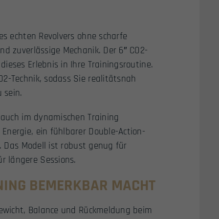
nes echten Revolvers ohne scharfe
und zuverlässige Mechanik. Der 6″ CO2-
ieses Erlebnis in Ihre Trainingsroutine.
O2-Technik, sodass Sie realitätsnah
 sein.
s auch im dynamischen Training
Energie, ein fühlbarer Double-Action-
. Das Modell ist robust genug für
r längere Sessions.
INING BEMERKBAR MACHT
 Gewicht, Balance und Rückmeldung beim