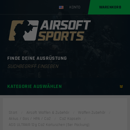
KONTO
WARENKORB
FINDE DEINE AUSRÜSTUNG
Products
search
KATEGORIE AUSWÄHLEN
Start
Airsoft Waffen & Zubehör
Waffen Zubehör
Akkus / Gas / HPA / Co2
Co2 Kapseln
ASG ULTRAIR 12g Co2 Kartuschen (5er Packung)