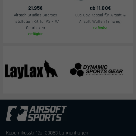
21,95
€
ab
11,00
€
Airtech Studios Gearbox
88g Co2 Kapsel für Airsoft &
Installation Kit für V2 – V7
Airsoft Waffen (Einweg)
Gearboxen
verfügbar
verfügbar
Kopernikusstr 12a, 30853 Langenhagen