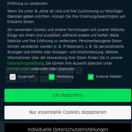
Erfahrung zu verbessern.
Wenn Sie unter 16 Jahre alt sind und Ihre Zustimmung zu freiwilligen
NEWSLETTER
Diensten geben möchten, müssen Sie Ihre Erziehungsberechtigten um
Erlaubnis bitten.
Wir verwenden Cookies und andere Technologien auf unserer Website.
Facebook
Youtube
Pinterest
Einige von ihnen sind essenziell, während andere uns helfen, diese
Website und Ihre Erfahrung zu verbessern.
Personenbezogene Daten
können verarbeitet werden (z. B. IP-Adressen), z. B. für personalisierte
Instagram
Anzeigen und Inhalte oder Anzeigen- und Inhaltsmessung.
Weitere
Informationen über die Verwendung Ihrer Daten finden Sie in unserer
Datenschutzerklärung
.
Sie können Ihre Auswahl jederzeit unter
Einstellungen
widerrufen oder anpassen.
Datenschutzeinstellungen
Essenziell
Marketing
Externe Medien
Impressum
Datenschutz
AGB
Ich akzeptiere
Geld verdienen mit Airsoftsports
Alle Preise inkl. MwSt.
zzgl. Versand
Nur essenzielle Cookies akzeptieren
Individuelle Datenschutzeinstellungen