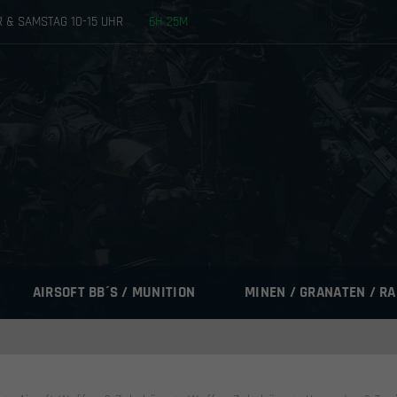
HR & SAMSTAG 10-15 UHR
6
H
25
M
AIRSOFT BB´S / MUNITION
MINEN / GRANATEN / R