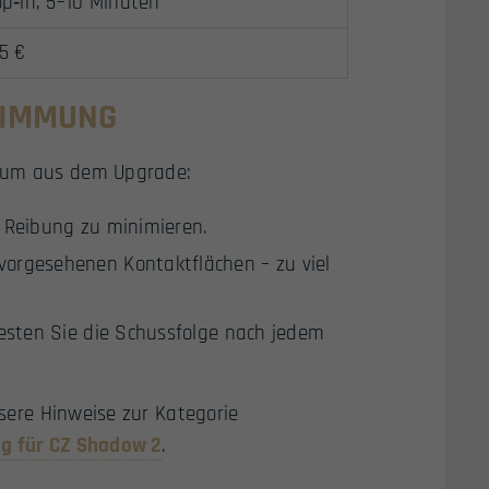
p‑in, 5–10 Minuten
5 €
TIMMUNG
imum aus dem Upgrade:
 Reibung zu minimieren.
orgesehenen Kontaktflächen – zu viel
esten Sie die Schussfolge nach jedem
nsere Hinweise zur Kategorie
ng für CZ Shadow 2
.