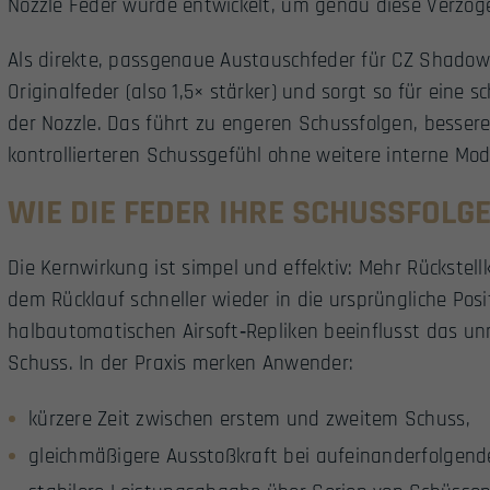
Nozzle Feder wurde entwickelt, um genau diese Verzöge
Als direkte, passgenaue Austauschfeder für CZ Shadow 2
Originalfeder (also 1,5× stärker) und sorgt so für eine
der Nozzle. Das führt zu engeren Schussfolgen, besser
kontrollierteren Schussgefühl ohne weitere interne Mod
WIE DIE FEDER IHRE SCHUSSFOLG
Die Kernwirkung ist simpel und effektiv: Mehr Rückstell
dem Rücklauf schneller wieder in die ursprüngliche Posi
halbautomatischen Airsoft‑Repliken beeinflusst das un
Schuss. In der Praxis merken Anwender:
kürzere Zeit zwischen erstem und zweitem Schuss,
gleichmäßigere Ausstoßkraft bei aufeinanderfolgen