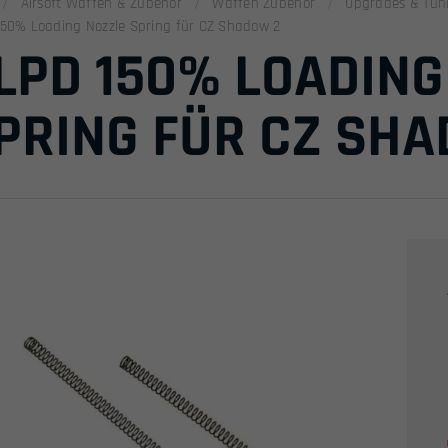
Airsoft Waffen & Zubehör
Waffen Zubehör
Upgrades & Tun
50% Loading Nozzle Spring für CZ Shadow 2
LPD 150% LOADING
PRING FÜR CZ SHA