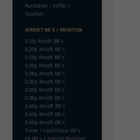
Rucksäcke / Koffer /
Taschen
AIRSOFT BB´S / MUNITION
0,12g Airsoft BB´s
0,20g Airsoft BB´s
0,23g Airsoft BB´s
0,25g Airsoft BB´s
0,28g Airsoft BB´s
0,30g Airsoft BB´s
0,32g Airsoft BB´s
0,36g Airsoft BB´s
0,40g Airsoft BB´s
0,43g Airsoft BB´s
0,45g Airsoft BB´s
Tracer / Leuchtspur BB´s
FX BB´s / Spezial Munition