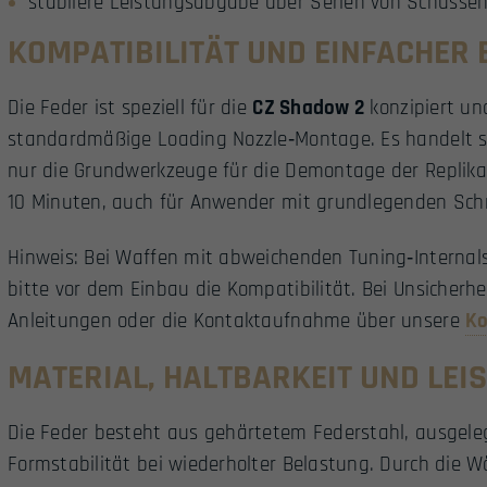
stabilere Leistungsabgabe über Serien von Schüssen
KOMPATIBILITÄT UND EINFACHER 
Die Feder ist speziell für die
CZ Shadow 2
konzipiert un
standardmäßige Loading Nozzle‑Montage. Es handelt sic
nur die Grundwerkzeuge für die Demontage der Replika.
10 Minuten, auch für Anwender mit grundlegenden Sch
Hinweis: Bei Waffen mit abweichenden Tuning‑Internals
bitte vor dem Einbau die Kompatibilität. Bei Unsicherhe
Anleitungen oder die Kontaktaufnahme über unsere
Ko
MATERIAL, HALTBARKEIT UND LEI
Die Feder besteht aus gehärtetem Federstahl, ausgeleg
Formstabilität bei wiederholter Belastung. Durch die 