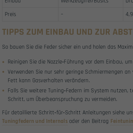
Einbau
Werkzeugfrei/Basics
Dro
Preis
–
4,9
TIPPS ZUM EINBAU UND ZUR ABS
So bauen Sie die Feder sicher ein und holen das Max
Reinigen Sie die Nozzle‑Führung vor dem Einbau, um
Verwenden Sie nur sehr geringe Schmiermengen an v
Fett kann Gasverhalten verändern.
Falls Sie weitere Tuning‑Federn im System nutzen, t
Schritt, um Überbeanspruchung zu vermeiden.
Für detaillierte Schritt‑für‑Schritt Anleitungen siehe u
Tuningfedern und Internals
oder den Beitrag
Feintuni