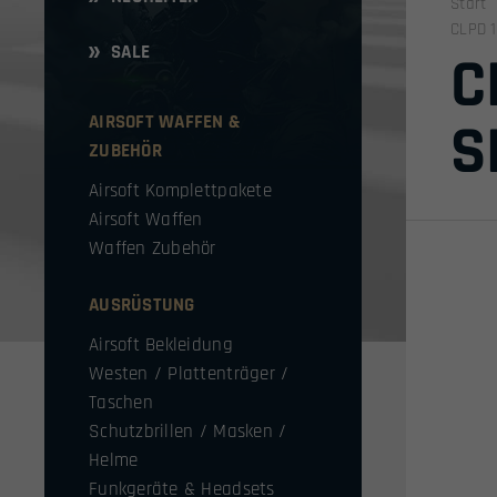
Start
CLPD 1
SALE
C
AIRSOFT WAFFEN &
S
ZUBEHÖR
Airsoft Komplettpakete
Airsoft Waffen
Waffen Zubehör
AUSRÜSTUNG
Airsoft Bekleidung
Westen / Plattenträger /
Taschen
Schutzbrillen / Masken /
Helme
Funkgeräte & Headsets