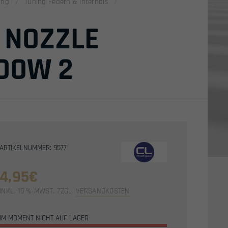
ing
Tuning Federn & Internals
 NOZZLE
DOW 2
ARTIKELNUMMER: 9577
4,95
€
INKL. 19 % MWST.
ZZGL.
VERSANDKOSTEN
IM MOMENT NICHT AUF LAGER