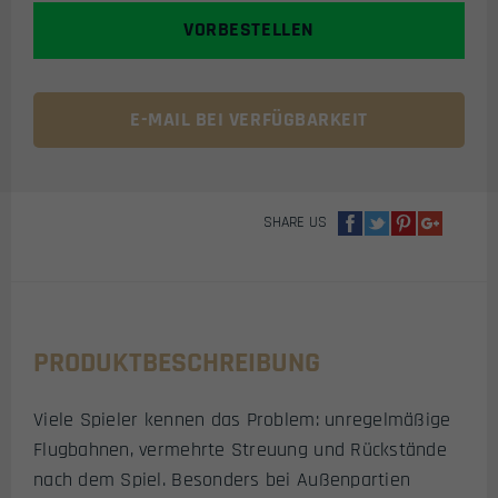
BB'S
VORBESTELLEN
0.40G
(1KG
/
2500
E-MAIL BEI VERFÜGBARKEIT
SCHUSS)
MENGE
SHARE US
PRODUKTBESCHREIBUNG
Viele Spieler kennen das Problem: unregelmäßige
Flugbahnen, vermehrte Streuung und Rückstände
nach dem Spiel. Besonders bei Außenpartien