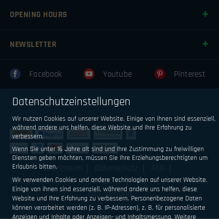
OPENING HOURS
NEWSLETTER
Facebook
Youtube
Pinterest
Datenschutzeinstellungen
Instagram
Wir nutzen Cookies auf unserer Website. Einige von ihnen sind essenziell,
während andere uns helfen, diese Website und Ihre Erfahrung zu
verbessern.
Wenn Sie unter 16 Jahre alt sind und Ihre Zustimmung zu freiwilligen
Diensten geben möchten, müssen Sie Ihre Erziehungsberechtigten um
Erlaubnis bitten.
Impressum
Datenschutz
AGB
Wir verwenden Cookies und andere Technologien auf unserer Website.
Geld verdienen mit Airsoftsports
Alle Preise inkl. MwSt.
Einige von ihnen sind essenziell, während andere uns helfen, diese
zzgl. Versand
Website und Ihre Erfahrung zu verbessern.
Personenbezogene Daten
können verarbeitet werden (z. B. IP-Adressen), z. B. für personalisierte
Anzeigen und Inhalte oder Anzeigen- und Inhaltsmessung.
Weitere