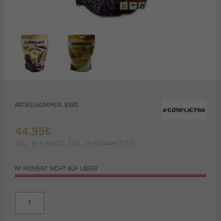
ARTIKELNUMMER: 9380
44,95
€
INKL. 19 % MWST.
ZZGL.
VERSANDKOSTEN
IM MOMENT NICHT AUF LAGER
CONFLICT
AIRSOFT
BIO