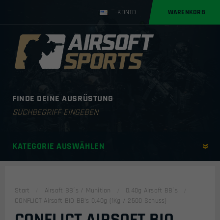
KONTO
WARENKORB
FINDE DEINE AUSRÜSTUNG
Products
search
KATEGORIE AUSWÄHLEN
Start
Airsoft BB´s / Munition
0,40g Airsoft BB´s
CONFLICT Airsoft BIO BB’s 0.40g (1Kg / 2500 Schuss)
CONFLICT AIRSOFT BIO