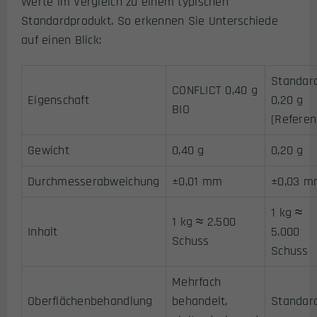
Werte im Vergleich zu einem typischen
Standardprodukt. So erkennen Sie Unterschiede
auf einen Blick:
Standar
CONFLICT 0,40 g
Eigenschaft
0,20 g
BIO
(Referen
Gewicht
0,40 g
0,20 g
Durchmesserabweichung
±0,01 mm
±0,03 m
1 kg ≈
1 kg ≈ 2.500
Inhalt
5.000
Schuss
Schuss
Mehrfach
Oberflächenbehandlung
behandelt,
Standar