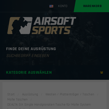
KONTO
WARENKORB
FINDE DEINE AUSRÜSTUNG
Products
search
KATEGORIE AUSWÄHLEN
Start
Ausrüstung
Westen / Plattenträger / Taschen
Molle Taschen
DEALTA SIX Single Handgranaten Tasche für Molle System