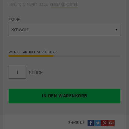
INKL. 19 % MWST.
ZZGL.
VERSANDKOSTEN
FARBE
WENIGE ARTIKEL VERFÜGBAR
DEALTA
STÜCK
SIX
SINGLE
HANDGRANATEN
TASCHE
IN DEN WARENKORB
FÜR
MOLLE
SYSTEM
(VERSCH.
SHARE US
FARBEN)
MENGE