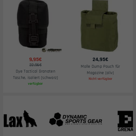
9,95€
24,95
€
22,96€
Molle Dump Pouch für
Dye Tactical Granaten
Magazine (oliv)
Tasche, isoliert (schwarz)
Nicht verfügbar
verfügbar