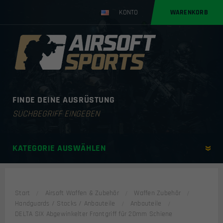
KONTO
WARENKORB
FINDE DEINE AUSRÜSTUNG
Products
search
KATEGORIE AUSWÄHLEN
Start
Airsoft Waffen & Zubehör
Waffen Zubehör
Handguards / Stocks / Anbauteile
Anbauteile
DELTA SIX Abgewinkelter Frontgriff für 20mm Schiene