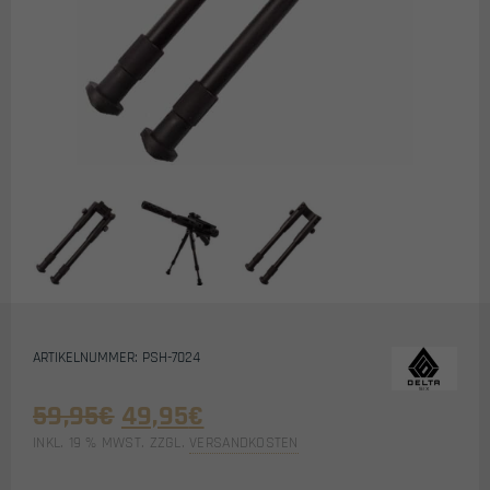
ARTIKELNUMMER: PSH-7024
Ursprünglicher
Aktueller
59,95
€
49,95
€
Preis
Preis
INKL. 19 % MWST.
ZZGL.
VERSANDKOSTEN
war:
ist: