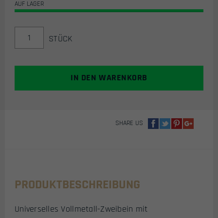
59,95€
49,95€.
AUF LAGER
DELTA
STÜCK
SIX
AIRSOFT/AIRSOFT
MARKIERER
ZWEIBEIN
IN DEN WARENKORB
FÜR
20MM
WEAVERSCHIENE
(METALL)
SHARE US
MENGE
PRODUKTBESCHREIBUNG
Universelles Vollmetall-Zweibein mit