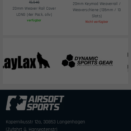
19,94€
20mm Keymod Weaverrail /
20mm Weaver Rail Cover
Weaverschiene (135mm / 13
LONG (4er Pack, oliv)
Slots)
verfügbar
Nicht verfügbar
Kopernikusstr 12a, 30853 Langenhagen
(Zufahrt ü. Hanseatenstr)