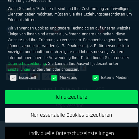
Erfahrung zu verbessern.
Wenn Sie unter 16 Jahre alt sind und Ihre Zustimmung zu freiwilligen
NEWSLETTER
Diensten geben möchten, müssen Sie Ihre Erziehungsberechtigten um
Erlaubnis bitten.
Wir verwenden Cookies und andere Technologien auf unserer Website.
Facebook
Youtube
Pinterest
Einige von ihnen sind essenziell, während andere uns helfen, diese
Website und Ihre Erfahrung zu verbessern.
Personenbezogene Daten
können verarbeitet werden (z. B. IP-Adressen), z. B. für personalisierte
Instagram
Anzeigen und Inhalte oder Anzeigen- und Inhaltsmessung.
Weitere
Informationen über die Verwendung Ihrer Daten finden Sie in unserer
Datenschutzerklärung
.
Sie können Ihre Auswahl jederzeit unter
Einstellungen
widerrufen oder anpassen.
Datenschutzeinstellungen
Essenziell
Marketing
Externe Medien
Impressum
Datenschutz
AGB
Ich akzeptiere
Geld verdienen mit Airsoftsports
Alle Preise inkl. MwSt.
zzgl. Versand
Nur essenzielle Cookies akzeptieren
Individuelle Datenschutzeinstellungen