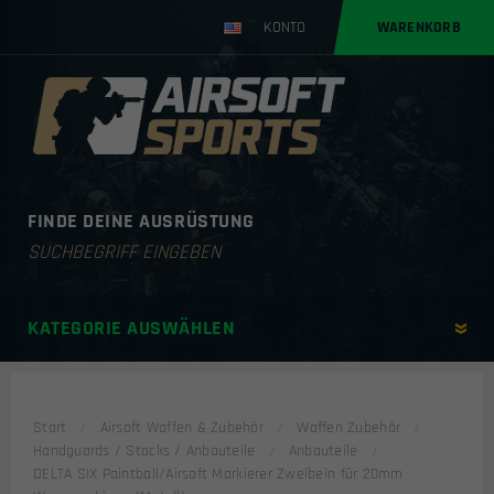
KONTO
WARENKORB
FINDE DEINE AUSRÜSTUNG
Products
search
KATEGORIE AUSWÄHLEN
Start
Airsoft Waffen & Zubehör
Waffen Zubehör
Handguards / Stocks / Anbauteile
Anbauteile
DELTA SIX Paintball/Airsoft Markierer Zweibein für 20mm