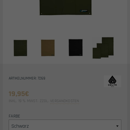
ARTIKELNUMMER: 7269
19,95
€
INKL. 19 % MWST.
ZZGL.
VERSANDKOSTEN
FARBE