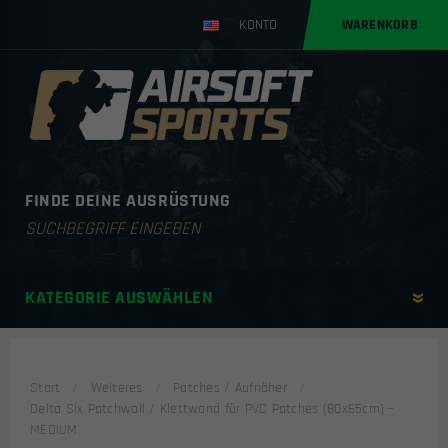
KONTO
WARENKORB
FINDE DEINE AUSRÜSTUNG
Products
search
KATEGORIE AUSWÄHLEN
Start
Weiteres
Patches / Aufnäher
Delta Six Patchwall / Klettwand für PVC Patches (80x65cm) –
MEDIUM