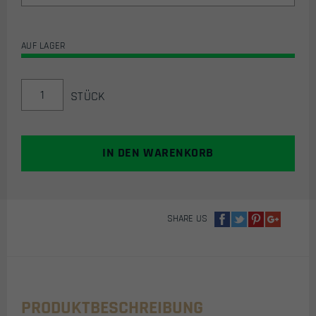
AUF LAGER
DELTA
STÜCK
SIX
PATCHWALL
/
KLETTWAND
IN DEN WARENKORB
FÜR
PVC
PATCHES
(80X65CM)
SHARE US
-
MEDIUM
MENGE
PRODUKTBESCHREIBUNG