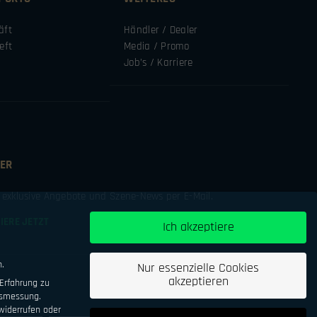
äft
Händler / Dealer
eft
Media / Promo
Job’s / Karriere
ER
e exklusive Angebote und Szene-News per E-Mail.
IERE JETZT
Ich akzeptiere
n.
Nur essenzielle Cookies
akzeptieren
Erfahrung zu
tsmessung.
iderrufen oder