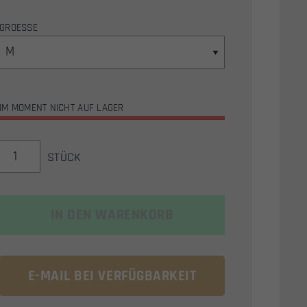
GROESSE
IM MOMENT NICHT AUF LAGER
DELTA
STÜCK
SIX
PROTAC
V2
TACTICAL
IN DEN WARENKORB
GLOVES
/
TAKTISCHE
E-MAIL BEI VERFÜGBARKEIT
VOLLFINGER
HANDSCHUHE
(SCHWARZ)