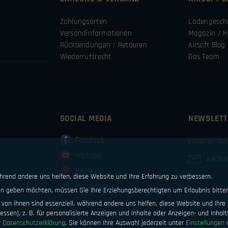
Zahlungsarten
Ladengesch
Versandinformationen
Magazin / H
Rücksendungen / Retouren
Airsoft Blog
Wiederrufsrecht
Das Team
SOCIAL MEDIA
NEWSLETT
Facebook
Erhalten Si
Youtube
ABONN
Pinterest
ährend andere uns helfen, diese Website und Ihre Erfahrung zu verbessern.
Instagram
ten geben möchten, müssen Sie Ihre Erziehungsberechtigten um Erlaubnis bitte
von ihnen sind essenziell, während andere uns helfen, diese Website und Ihre 
ssen), z. B. für personalisierte Anzeigen und Inhalte oder Anzeigen- und Inhal
r
Datenschutzerklärung
.
Sie können Ihre Auswahl jederzeit unter
Einstellungen
w