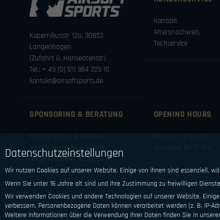
Kontakt
Altersnachweis
Kopernikusstr 12a, 30853
Techservice
Langenhagen
(Zufahrt ü. Hanseatenstr)
Tel.: + 49 [0] 511 984 229 10
kontakt@airsoftsports.de
SPONSORING & BERATUNG
OPENING HOURS
Airsoft Teams & Vereine
Mo. - Fr. 12-19 Uhr
Airsoft Turniere & Events
Samstag 10-15 Uhr
Datenschutzeinstellungen
Airsoft Händler & Shops
Airsoft Spielfelder
Wir nutzen Cookies auf unserer Website. Einige von ihnen sind essenziell, w
Wenn Sie unter 16 Jahre alt sind und Ihre Zustimmung zu freiwilligen Diens
Wir verwenden Cookies und andere Technologien auf unserer Website. Einige 
verbessern.
Personenbezogene Daten können verarbeitet werden (z. B. IP-Adre
Weitere Informationen über die Verwendung Ihrer Daten finden Sie in unsere