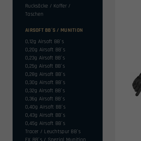
Rucksäcke / Koffer /
Taschen
AIRSOFT BB´S / MUNITION
0,12g Airsoft BB´s
0,20g Airsoft BB´s
0,23g Airsoft BB´s
0,25g Airsoft BB´s
0,28g Airsoft BB´s
0,30g Airsoft BB´s
0,32g Airsoft BB´s
0,36g Airsoft BB´s
0,40g Airsoft BB´s
0,43g Airsoft BB´s
0,45g Airsoft BB´s
Tracer / Leuchtspur BB´s
FX BB´s / Spezial Munition