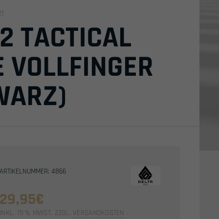
z)
2 TACTICAL
E VOLLFINGER
WARZ)
ARTIKELNUMMER: 4866
29,95
€
INKL. 19 % MWST.
ZZGL.
VERSANDKOSTEN