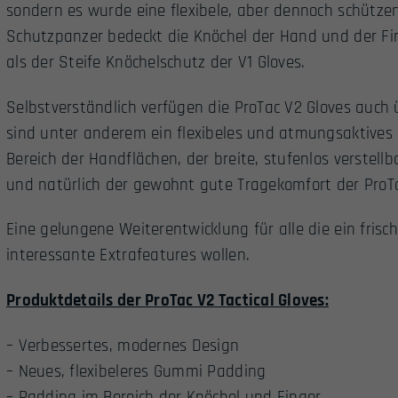
sondern es wurde eine flexibele, aber dennoch schütze
Schutzpanzer bedeckt die Knöchel der Hand und der Fi
als der Steife Knöchelschutz der V1 Gloves.
Selbstverständlich verfügen die ProTac V2 Gloves auch ü
sind unter anderem ein flexibeles und atmungsaktives M
Bereich der Handflächen, der breite, stufenlos verstell
und natürlich der gewohnt gute Tragekomfort der ProTac
Eine gelungene Weiterentwicklung für alle die ein fris
interessante Extrafeatures wollen.
Produktdetails der ProTac V2 Tactical Gloves:
– Verbessertes, modernes Design
– Neues, flexibeleres Gummi Padding
– Padding im Bereich der Knöchel und Finger