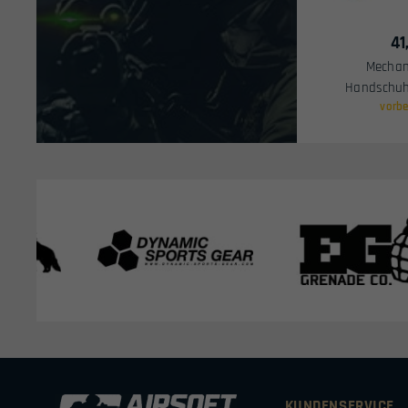
41
Mechan
Handschuh
vorbe
KUNDENSERVICE