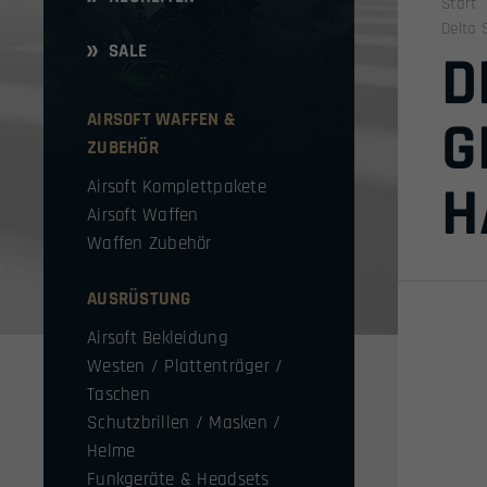
Start
Delta 
SALE
D
AIRSOFT WAFFEN &
G
ZUBEHÖR
H
Airsoft Komplettpakete
Airsoft Waffen
Waffen Zubehör
AUSRÜSTUNG
Airsoft Bekleidung
Westen / Plattenträger /
Taschen
Schutzbrillen / Masken /
Helme
Funkgeräte & Headsets