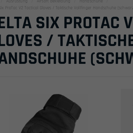
Ausrüstung
Airsoft Bekleidung
Handschuhe
Six ProTac V2 Tactical Gloves / Taktische Vollfinger Handschuhe (schwar
ELTA SIX PROTAC V
LOVES / TAKTISCH
ANDSCHUHE (SCH