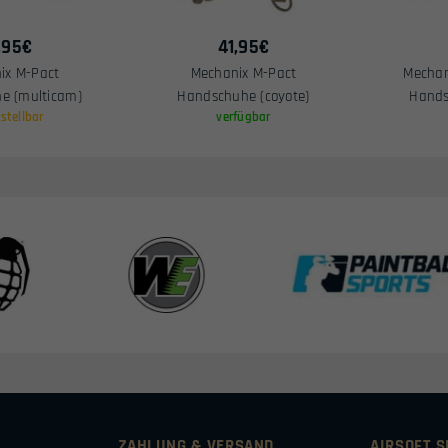
,95
€
41,95
€
ix M-Pact
Mechanix M-Pact
Mechan
e (multicam)
Handschuhe (coyote)
Hands
stellbar
verfügbar
ZAHLUNG & VERSAND
AIRSOFT 