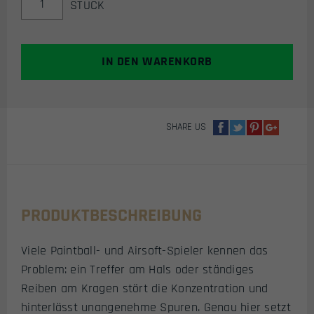
STÜCK
SIX
PROTACT
AIRSOFT
HALSSCHUTZ
IN DEN WARENKORB
(DESERT
/
TAN)
MENGE
SHARE US
PRODUKTBESCHREIBUNG
Viele Paintball- und Airsoft-Spieler kennen das
Problem: ein Treffer am Hals oder ständiges
Reiben am Kragen stört die Konzentration und
hinterlässt unangenehme Spuren. Genau hier setzt