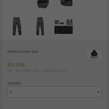
ARTIKELNUMMER: 5845
89,95
€
INKL. 19 % MWST.
ZZGL.
VERSANDKOSTEN
GROESSE