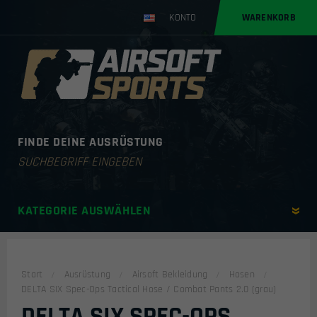
KONTO
WARENKORB
FINDE DEINE AUSRÜSTUNG
Products
search
KATEGORIE AUSWÄHLEN
Start
Ausrüstung
Airsoft Bekleidung
Hosen
DELTA SIX Spec-Ops Tactical Hose / Combat Pants 2.0 (grau)
DELTA SIX SPEC-OPS