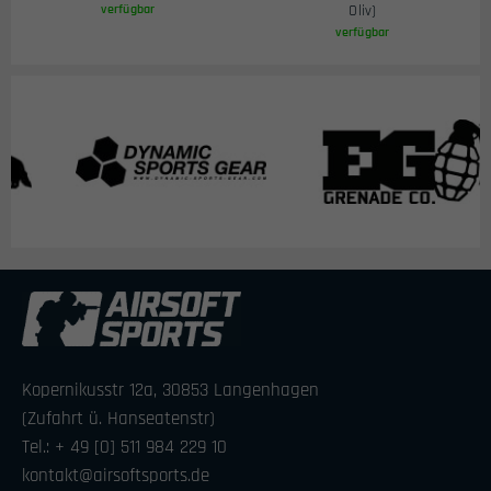
verfügbar
Oliv)
verfügbar
Kopernikusstr 12a, 30853 Langenhagen
(Zufahrt ü. Hanseatenstr)
Tel.: + 49 [0] 511 984 229 10
kontakt@airsoftsports.de