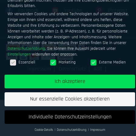
Diensten geben möchten, müssen Sie Ihre Erziehungsberechtigten um
Erlaubnis bitten.
Facebook
Youtube
Pinterest
Wir verwenden Cookies und andere Technologien auf unserer Website.
Einige von ihnen sind essenziell, während andere uns helfen, diese
Website und Ihre Erfahrung zu verbessern.
Personenbezogene Daten
Instagram
können verarbeitet werden (z. B. IP-Adressen), z. B. für personalisierte
Anzeigen und Inhalte oder Anzeigen- und Inhaltsmessung.
Weitere
Informationen über die Verwendung Ihrer Daten finden Sie in unserer
Datenschutzerklärung
.
Sie können Ihre Auswahl jederzeit unter
Einstellungen
widerrufen oder anpassen.
Datenschutzeinstellungen
Essenziell
Marketing
Externe Medien
Impressum
Datenschutz
AGB
Geld verdienen mit Airsoftsports
Alle Preise inkl. MwSt.
Ich akzeptiere
zzgl. Versand
Nur essenzielle Cookies akzeptieren
Individuelle Datenschutzeinstellungen
Cookie-Details
Datenschutzerklärung
Impressum