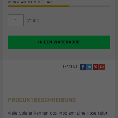
WENIGE ARTIKEL VERFÜGBAR
DELTA
STÜCK
SIX
SPEC-
OPS
TACTICAL
IN DEN WARENKORB
HOSE
/
COMBAT
PANTS
SHARE US
2.0
(GRAU)
MENGE
PRODUKTBESCHREIBUNG
Viele Spieler kennen das Problem: Eine Hose reißt