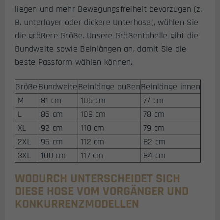
liegen und mehr Bewegungsfreiheit bevorzugen (z.
B. unterlayer oder dickere Unterhose), wählen Sie
die größere Größe. Unsere Größentabelle gibt die
Bundweite sowie Beinlängen an, damit Sie die
beste Passform wählen können.
Größe
Bundweite
Beinlänge außen
Beinlänge innen
M
81 cm
105 cm
77 cm
L
86 cm
109 cm
78 cm
XL
92 cm
110 cm
79 cm
2XL
95 cm
112 cm
82 cm
3XL
100 cm
117 cm
84 cm
WODURCH UNTERSCHEIDET SICH
DIESE HOSE VOM VORGÄNGER UND
KONKURRENZMODELLEN