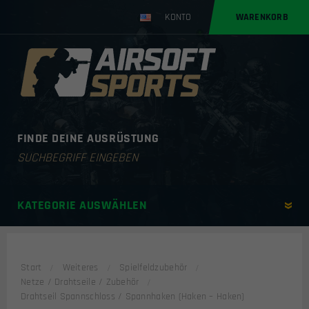
KONTO
WARENKORB
FINDE DEINE AUSRÜSTUNG
Products
search
KATEGORIE AUSWÄHLEN
Start
Weiteres
Spielfeldzubehör
Netze / Drahtseile / Zubehör
Drahtseil Spannschloss / Spannhaken (Haken – Haken)