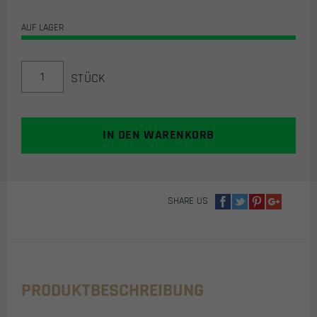
AUF LAGER
DRAHTSEIL
STÜCK
SPANNSCHLOSS
/
SPANNHAKEN
(HAKEN
IN DEN WARENKORB
-
HAKEN)
MENGE
SHARE US
PRODUKTBESCHREIBUNG