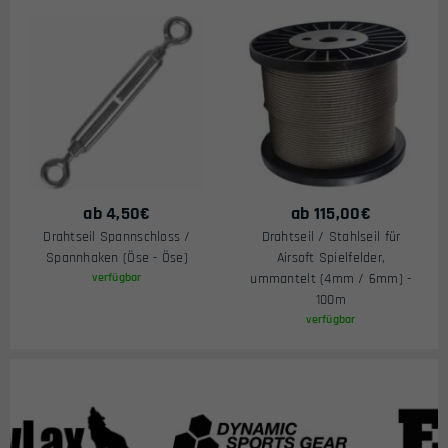
ab
4,50
€
ab
115,00
€
Drahtseil Spannschloss /
Drahtseil / Stahlseil für
Spannhaken (Öse - Öse)
Airsoft Spielfelder,
verfügbar
ummantelt (4mm / 6mm) -
100m
verfügbar