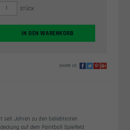
DYE
STÜCK
BLACKOPS
BEANIE
AIRSOFT
MÜTZE
IN DEN WARENKORB
(OLIV)
MENGE
SHARE US
t seit Jahren zu den beliebtesten
deckung auf dem Paintball Spielfeld