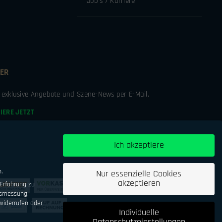
Job’s / Karriere
ER
e exklusive Angebote und Szene-News per E-Mail.
IERE JETZT
Ich akzeptiere
n.
Nur essenzielle Cookies
akzeptieren
Erfahrung zu
tsmessung.
iderrufen oder
Individuelle
Datenschutzeinstellungen