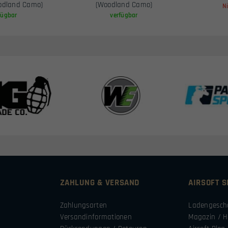
oodland Camo)
(Woodland Camo)
N
fügbar
verfügbar
ZAHLUNG & VERSAND
AIRSOFT 
Zahlungsarten
Ladengesch
Versandinformationen
Magazin / H