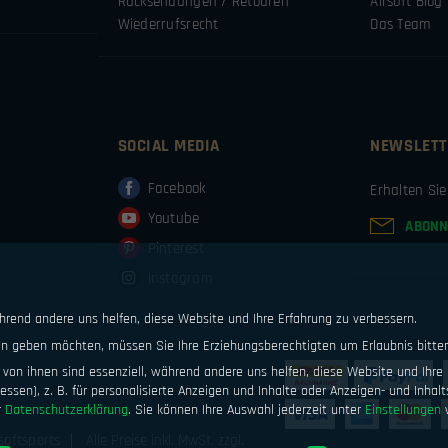
Rücksendungen / Retouren
Airsoft Blog
Wiederrufsrecht
Das Team
SOCIAL MEDIA
NEWSLETT
Facebook
Erhalten Si
Youtube
ABONN
Pinterest
Instagram
ährend andere uns helfen, diese Website und Ihre Erfahrung zu verbessern.
ten geben möchten, müssen Sie Ihre Erziehungsberechtigten um Erlaubnis bitte
von ihnen sind essenziell, während andere uns helfen, diese Website und Ihre 
ssen), z. B. für personalisierte Anzeigen und Inhalte oder Anzeigen- und Inhal
r
Datenschutzerklärung
.
Sie können Ihre Auswahl jederzeit unter
Einstellungen
w
softsports
Alle Preise inkl. MwSt. zzgl.