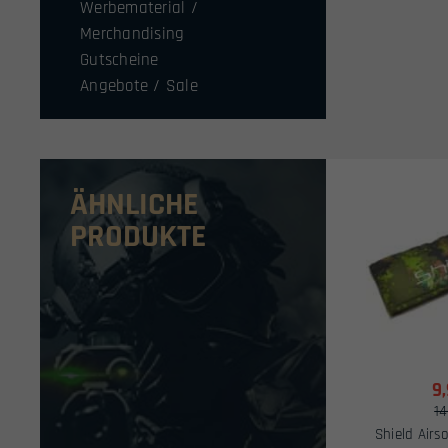
Werbematerial /
Merchandising
Gutscheine
Angebote / Sale
ÄHNLICHE
PRODUKTE
9
14
Shield Airs