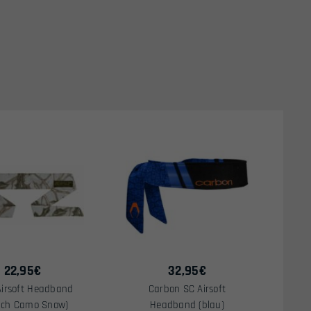
22,95
€
32,95
€
Airsoft Headband
Carbon SC Airsoft
nch Camo Snow)
Headband (blau)