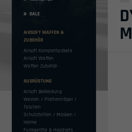
Start
D
SALE
M
AIRSOFT WAFFEN &
ZUBEHÖR
Airsoft Komplettpakete
Airsoft Waffen
Waffen Zubehör
AUSRÜSTUNG
Airsoft Bekleidung
Westen / Plattenträger /
Taschen
Schutzbrillen / Masken /
Helme
Funkgeräte & Headsets