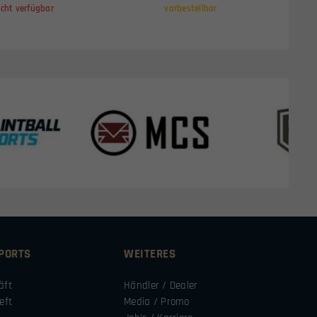
icht verfügbar
vorbestellbar
SPORTS
WEITERES
äft
Händler / Dealer
eft
Media / Promo