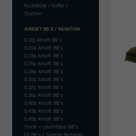
Rucksäcke / Koffer /
Taschen
AIRSOFT BB´S / MUNITION
0,12g Airsoft BB´s
0,20g Airsoft BB´s
0,23g Airsoft BB´s
0,25g Airsoft BB´s
0,28g Airsoft BB´s
0,30g Airsoft BB´s
0,32g Airsoft BB´s
0,36g Airsoft BB´s
0,40g Airsoft BB´s
0,43g Airsoft BB´s
0,45g Airsoft BB´s
Tracer / Leuchtspur BB´s
FX BB´s / Spezial Munition