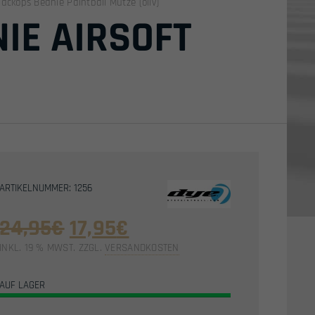
lackops Beanie Paintball Mütze (oliv)
IE AIRSOFT
ARTIKELNUMMER: 1256
Ursprünglicher
Aktueller
24,95
€
17,95
€
Preis
Preis
INKL. 19 % MWST.
ZZGL.
VERSANDKOSTEN
war:
ist:
AUF LAGER
24,95€
17,95€.