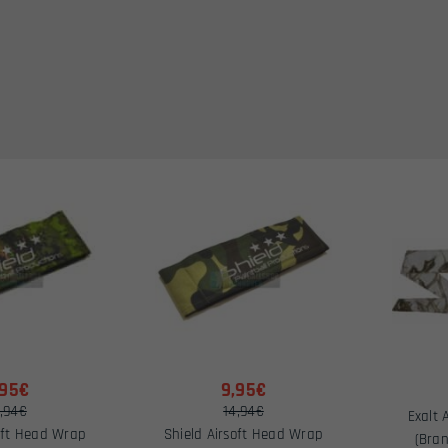
,95€
9,95€
,94€
14,94€
Exalt 
oft Head Wrap
Shield Airsoft Head Wrap
(Bra