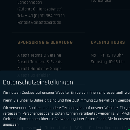
Techservice
Langenhagen
(Zufahrt ü. Hanseatenstr)
Tel.: + 49 [0] 511 984 229 10
kontakt@airsoftsports.de
SPONSORING & BERATUNG
OPENING HOURS
Airsoft Teams & Vereine
Mo. - Fr. 12-19 Uhr
Airsoft Turniere & Events
Samstag 10-15 Uhr
Airsoft Händler & Shops
Airsoft Spielfelder
Datenschutzeinstellungen
Wir nutzen Cookies auf unserer Website. Einige von ihnen sind essenziell, w
Wenn Sie unter 16 Jahre alt sind und Ihre Zustimmung zu freiwilligen Diens
Wir verwenden Cookies und andere Technologien auf unserer Website. Einige 
verbessern.
Personenbezogene Daten können verarbeitet werden (z. B. IP-Adre
Weitere Informationen über die Verwendung Ihrer Daten finden Sie in unsere
anpassen.
Impressum
Datenschutz
AGB
Geld verdienen mit Air
Datenschutzeinstellungen