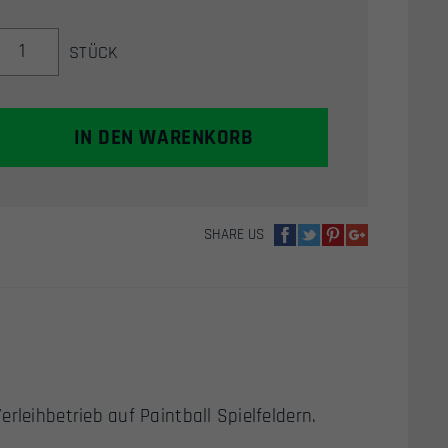
DYE
STÜCK
SE
RENTAL
AIRSOFT
MASKE,
IN DEN WARENKORB
SINGLE
LENS
(SCHWARZ)
MENGE
SHARE US
rleihbetrieb auf Paintball Spielfeldern.