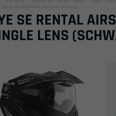
Ausrüstung
Schutzbrillen / Masken / Helme
Airsoft / Pain
 RENTAL Paintball Maske, single Lens (schwarz)
YE SE RENTAL AIR
INGLE LENS (SCHW