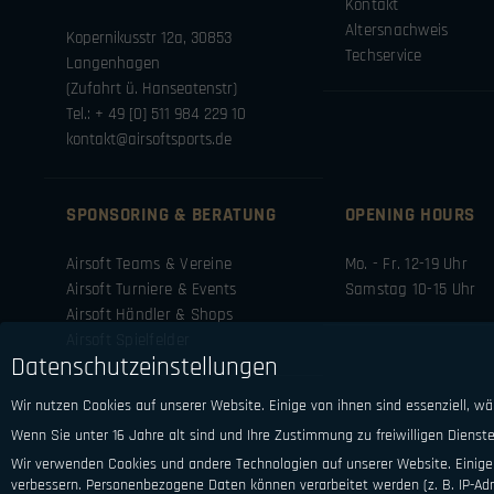
Kontakt
Altersnachweis
Kopernikusstr 12a, 30853
Techservice
Langenhagen
(Zufahrt ü. Hanseatenstr)
Tel.: + 49 [0] 511 984 229 10
kontakt@airsoftsports.de
SPONSORING & BERATUNG
OPENING HOURS
Airsoft Teams & Vereine
Mo. - Fr. 12-19 Uhr
Airsoft Turniere & Events
Samstag 10-15 Uhr
Airsoft Händler & Shops
Airsoft Spielfelder
Datenschutzeinstellungen
Wir nutzen Cookies auf unserer Website. Einige von ihnen sind essenziell, w
Wenn Sie unter 16 Jahre alt sind und Ihre Zustimmung zu freiwilligen Diens
Wir verwenden Cookies und andere Technologien auf unserer Website. Einige 
verbessern.
Personenbezogene Daten können verarbeitet werden (z. B. IP-Adre