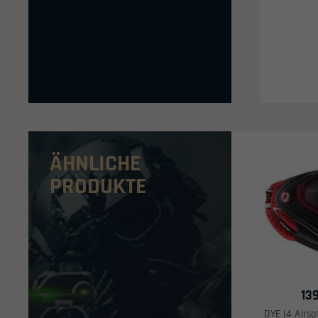
ÄHNLICHE
PRODUKTE
13
DYE I4 Airso