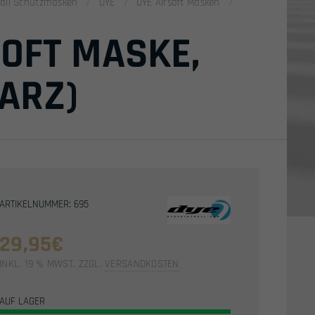
tball Schutzmasken
DYE
DYE Airsoft Masken
SOFT MASKE,
ARZ)
ARTIKELNUMMER: 695
29,95
€
INKL. 19 % MWST.
ZZGL.
VERSANDKOSTEN
AUF LAGER