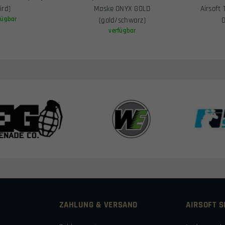
ird)
Maske ONYX GOLD
Airsoft
fügbar
(gold/schwarz)
D
verfügbar
ZAHLUNG & VERSAND
AIRSOFT 