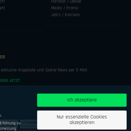
äft
Händler / Dealer
eft
Media / Promo
Job’s / Karriere
ER
e exklusive Angebote und Szene-News per E-Mail.
IERE JETZT
Ich akzeptiere
n.
Nur essenzielle Cookies
akzeptieren
Erfahrung zu
tsmessung.