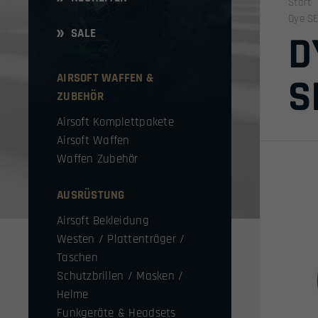
Start
Dye SE
SALE
D
AIRSOFT WAFFEN &
S
ZUBEHÖR
Airsoft Komplettpakete
Airsoft Waffen
Waffen Zubehör
AUSRÜSTUNG
Airsoft Bekleidung
Westen / Plattenträger /
Taschen
Schutzbrillen / Masken /
Helme
Funkgeräte & Headsets