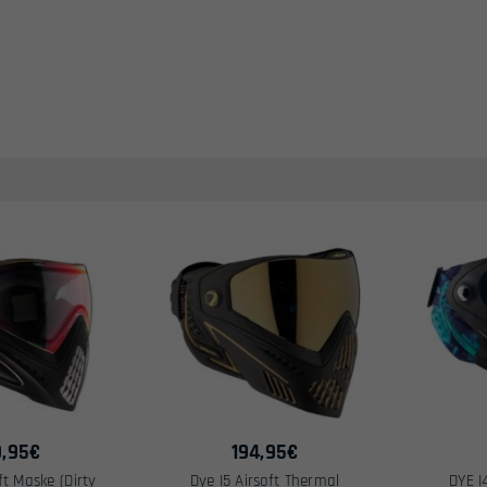
9,95
€
194,95
€
ft Maske (Dirty
Dye I5 Airsoft Thermal
DYE I