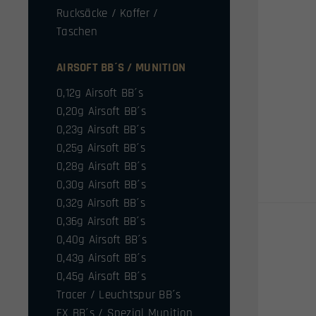
Rucksäcke / Koffer /
Taschen
AIRSOFT BB´S / MUNITION
0,12g Airsoft BB´s
0,20g Airsoft BB´s
0,23g Airsoft BB´s
0,25g Airsoft BB´s
0,28g Airsoft BB´s
0,30g Airsoft BB´s
0,32g Airsoft BB´s
0,36g Airsoft BB´s
0,40g Airsoft BB´s
0,43g Airsoft BB´s
0,45g Airsoft BB´s
Tracer / Leuchtspur BB´s
FX BB´s / Spezial Munition