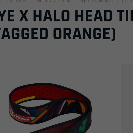
Ausrüstung
Airsoft Bekleidung
Kopfbedeckungen
DYE X
YE X HALO HEAD TI
TAGGED ORANGE)