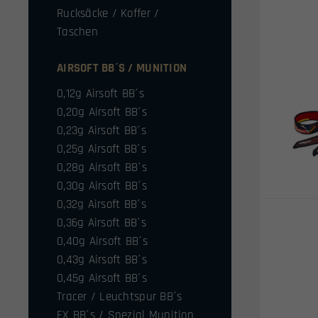
Rucksäcke / Koffer /
Taschen
AIRSOFT BB´S / MUNITION
0,12g Airsoft BB´s
0,20g Airsoft BB´s
0,23g Airsoft BB´s
0,25g Airsoft BB´s
0,28g Airsoft BB´s
0,30g Airsoft BB´s
0,32g Airsoft BB´s
0,36g Airsoft BB´s
0,40g Airsoft BB´s
0,43g Airsoft BB´s
0,45g Airsoft BB´s
Tracer / Leuchtspur BB´s
FX BB´s / Spezial Munition