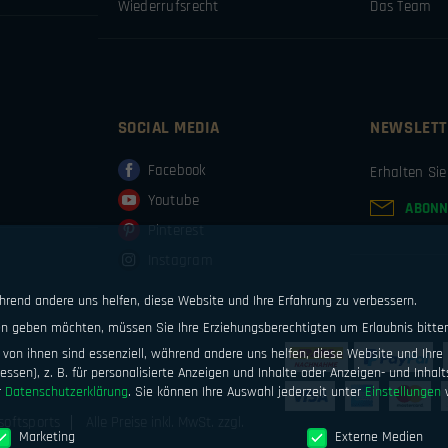
Wiederrufsrecht
Das Team
SOCIAL MEDIA
NEWSLETT
Facebook
Erhalten Si
Youtube
ABONN
Pinterest
Instagram
ährend andere uns helfen, diese Website und Ihre Erfahrung zu verbessern.
ten geben möchten, müssen Sie Ihre Erziehungsberechtigten um Erlaubnis bitte
von ihnen sind essenziell, während andere uns helfen, diese Website und Ihre 
ssen), z. B. für personalisierte Anzeigen und Inhalte oder Anzeigen- und Inhal
r
Datenschutzerklärung
.
Sie können Ihre Auswahl jederzeit unter
Einstellungen
w
softsports
Alle Preise inkl. MwSt. zzgl.
Marketing
Externe Medien