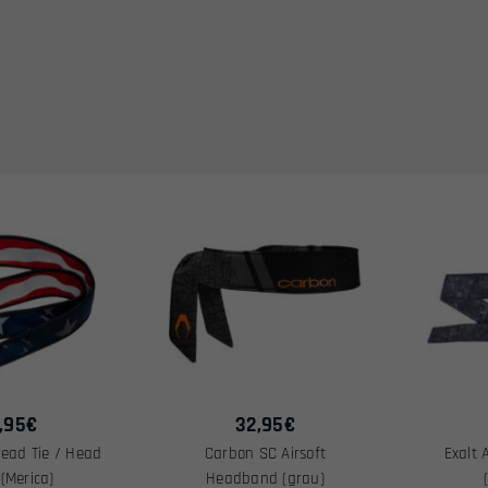
,95
€
32,95
€
ead Tie / Head
Carbon SC Airsoft
Exalt 
(Merica)
Headband (grau)