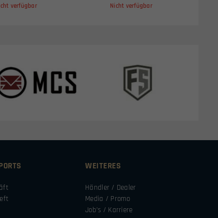
icht verfügbar
Nicht verfügbar
SPORTS
WEITERES
äft
Händler / Dealer
eft
Media / Promo
Job’s / Karriere