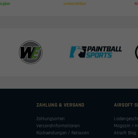
fügbar
vorbestellbar
N
ZAHLUNG & VERSAND
AIRSOFT 
Zahlungsarten
Ladengesch
Versandinformationen
Magazin / H
Rücksendungen / Retouren
Airsoft Blog