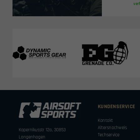
ver
KUNDENSERVICE
Kontakt
Altersnachweis
Kopernikusstr 12a, 30853
Techservice
Langenhagen