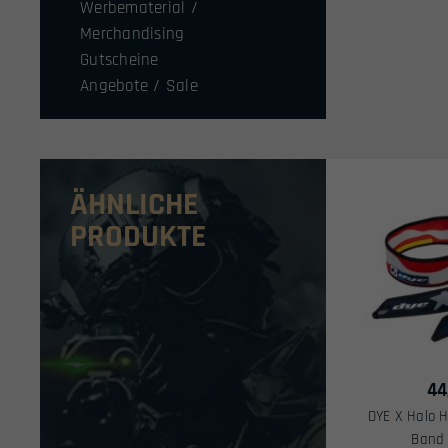
Werbematerial /
Merchandising
Gutscheine
Angebote / Sale
ÄHNLICHE
PRODUKTE
44
DYE X Halo H
Band 