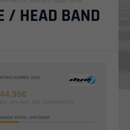
 Halo Head Tie / Head Band (Tagged Orange)
E / HEAD BAND
ARTIKELNUMMER: 10314
44,95
€
INKL. 19 % MWST.
ZZGL.
VERSANDKOSTEN
WENIGE ARTIKEL VERFÜGBAR