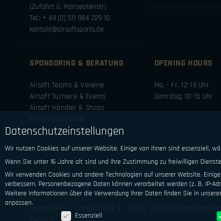
(Zufahrt ü. Hanseatenstr)
Tel.: + 49 [0] 511 984 229 10
kontakt@airsoftsports.de
SPONSORING & BERATUNG
OPENING HOURS
Airsoft Teams & Vereine
Mo. - Fr. 12-19 Uhr
Airsoft Turniere & Events
Samstag 10-15 Uhr
Airsoft Händler & Shops
Airsoft Spielfelder
Datenschutzeinstellungen
Wir nutzen Cookies auf unserer Website. Einige von ihnen sind essenziell, w
Wenn Sie unter 16 Jahre alt sind und Ihre Zustimmung zu freiwilligen Diens
Wir verwenden Cookies und andere Technologien auf unserer Website. Einige 
verbessern.
Personenbezogene Daten können verarbeitet werden (z. B. IP-Adre
Weitere Informationen über die Verwendung Ihrer Daten finden Sie in unsere
anpassen.
Impressum
Datenschutz
AGB
Geld verdienen mit Air
Datenschutzeinstellungen
Essenziell
Versand