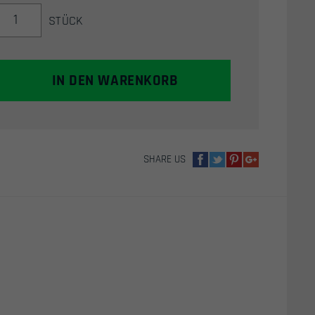
DYE
STÜCK
X
HALO
HEAD
TIE
IN DEN WARENKORB
/
HEAD
BAND
(TAGGED
ORANGE)
SHARE US
MENGE