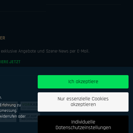
ER
e exklusive Angebote und Szene-News per E-Mail.
IERE JETZT
Ich akzeptiere
n.
Nur essenzielle Cookies
akzeptieren
Erfahrung zu
tsmessung.
iderrufen oder
Individuelle
Datenschutzeinstellungen