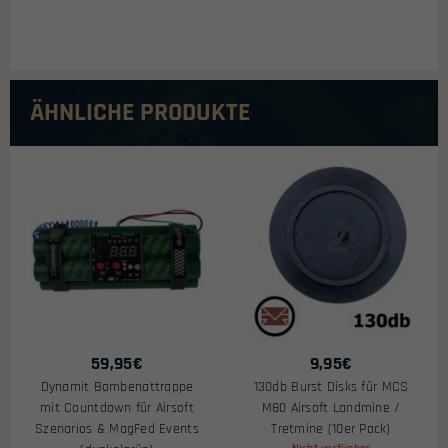
ÄHNLICHE PRODUKTE
59,95
€
9,95
€
Dynamit Bombenattrappe
130db Burst Disks für MCS
mit Countdown für Airsoft
M80 Airsoft Landmine /
Szenarios & MagFed Events
Tretmine (10er Pack)