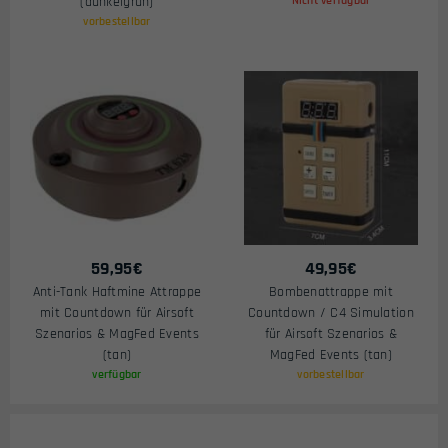
(dunkelgrün)
Nicht verfügbar
vorbestellbar
59,95
€
49,95
€
Anti-Tank Haftmine Attrappe
Bombenattrappe mit
mit Countdown für Airsoft
Countdown / C4 Simulation
Szenarios & MagFed Events
für Airsoft Szenarios &
(tan)
MagFed Events (tan)
verfügbar
vorbestellbar