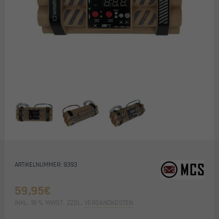
ARTIKELNUMMER: 9393
59,95
€
INKL. 19 % MWST.
ZZGL.
VERSANDKOSTEN