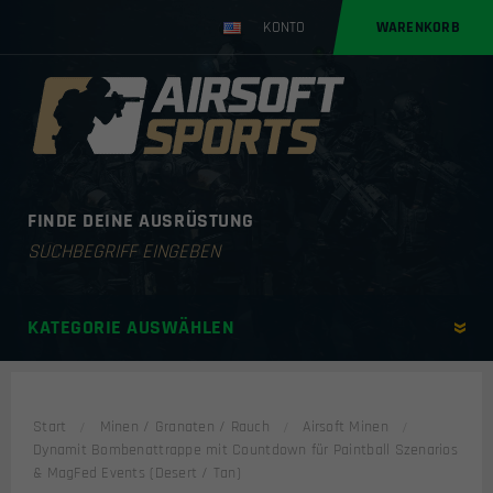
KONTO
WARENKORB
FINDE DEINE AUSRÜSTUNG
Products
search
KATEGORIE AUSWÄHLEN
Start
Minen / Granaten / Rauch
Airsoft Minen
Dynamit Bombenattrappe mit Countdown für Paintball Szenarios
& MagFed Events (Desert / Tan)