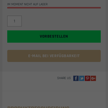
IM MOMENT NICHT AUF LAGER
DYNAMIT
BOMBENATTRAPPE
MIT
COUNTDOWN
VORBESTELLEN
FÜR
AIRSOFT
SZENARIOS
&
E-MAIL BEI VERFÜGBARKEIT
MAGFED
EVENTS
(DESERT
/
SHARE US
TAN)
MENGE