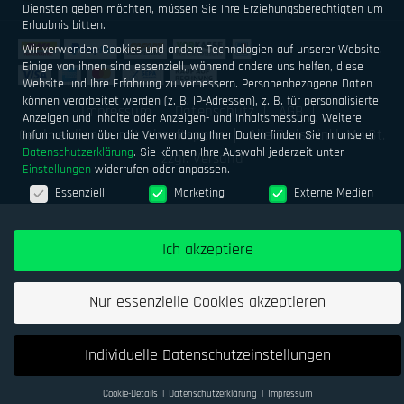
Diensten geben möchten, müssen Sie Ihre Erziehungsberechtigten um
Erlaubnis bitten.
Wir verwenden Cookies und andere Technologien auf unserer Website.
Einige von ihnen sind essenziell, während andere uns helfen, diese
Website und Ihre Erfahrung zu verbessern.
Personenbezogene Daten
können verarbeitet werden (z. B. IP-Adressen), z. B. für personalisierte
Impressum
Datenschutz
AGB
Anzeigen und Inhalte oder Anzeigen- und Inhaltsmessung.
Weitere
Geld verdienen mit Airsoftsports
Alle Preise inkl. MwSt.
Informationen über die Verwendung Ihrer Daten finden Sie in unserer
Datenschutzerklärung
.
Sie können Ihre Auswahl jederzeit unter
zzgl. Versand
Einstellungen
widerrufen oder anpassen.
Datenschutzeinstellungen
Essenziell
Marketing
Externe Medien
Ich akzeptiere
Nur essenzielle Cookies akzeptieren
Individuelle Datenschutzeinstellungen
Cookie-Details
Datenschutzerklärung
Impressum