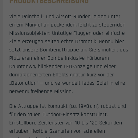
PRODUKTBESCHREIBUNG
Viele Paintball‑ und Airsoft‑Runden leiden unter
einem Mangel an packenden, leicht zu steuernden
Missionsobjekten: Untätige Flag­gen oder einfache
Ziele erzeugen selten echte Dramatik. Genau hier
setzt unsere Bombenattrappe an. Sie simuliert das
Platzieren einer Bombe inklusive hörbarem
Countdown, blinkender LED‑Anzeige und einer
dampfgenerierten Effektsignatur kurz vor der
„Detonation“ — und verwandelt jedes Spiel in eine
nervenaufreibende Mission.
Die Attrappe ist kompakt (ca. 19×8 cm), robust und
für den rauen Outdoor‑Einsatz konstruiert.
Einstellbare Zeitfenster von 10 bis 120 Sekunden
erlauben flexible Szenarien von schnellen