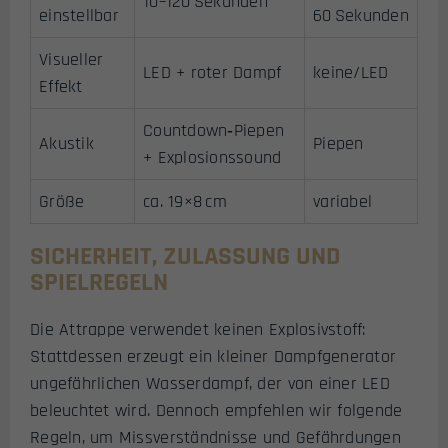
10–120 Sekunden
einstellbar
60 Sekunden
Visueller
LED + roter Dampf
keine/LED
Effekt
Countdown‑Piepen
Akustik
Piepen
+ Explosionssound
Größe
ca. 19×8 cm
variabel
SICHERHEIT, ZULASSUNG UND
SPIELREGELN
Die Attrappe verwendet keinen Explosivstoff:
Stattdessen erzeugt ein kleiner Dampfgenerator
ungefährlichen Wasserdampf, der von einer LED
beleuchtet wird. Dennoch empfehlen wir folgende
Regeln, um Missverständnisse und Gefährdungen