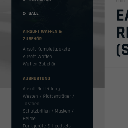
Start
E
SALE
R
AIRSOFT WAFFEN &
ZUBEHÖR
(
Airsoft Komplettpakete
Airsoft Waffen
Waffen Zubehör
AUSRÜSTUNG
Airsoft Bekleidung
Westen / Plattenträger /
Taschen
Schutzbrillen / Masken /
Helme
Funkgeräte & Headsets