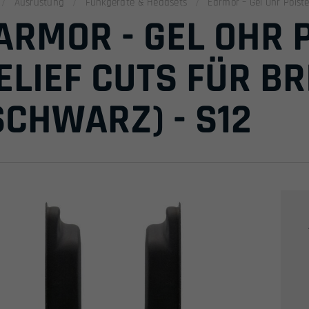
Ausrüstung
Funkgeräte & Headsets
Earmor – Gel Ohr Polster
ARMOR - GEL OHR 
ELIEF CUTS FÜR BR
SCHWARZ) - S12