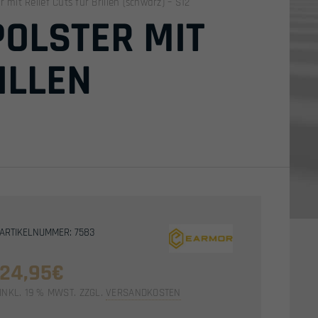
 mit Relief Cuts für Brillen (schwarz) – S12
POLSTER MIT
ILLEN
ARTIKELNUMMER: 7583
24,95
€
INKL. 19 % MWST.
ZZGL.
VERSANDKOSTEN