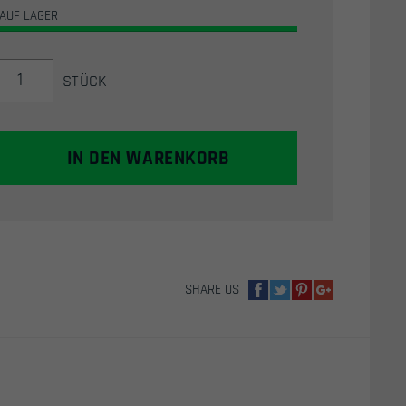
AUF LAGER
EARMOR
STÜCK
-
GEL
OHR
POLSTER
IN DEN WARENKORB
MIT
RELIEF
CUTS
FÜR
BRILLEN
(SCHWARZ)
SHARE US
-
S12
MENGE