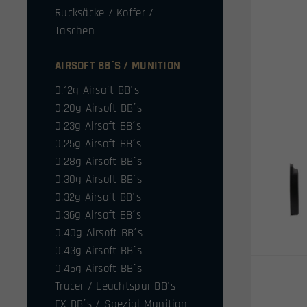
Rucksäcke / Koffer /
Taschen
AIRSOFT BB´S / MUNITION
0,12g Airsoft BB´s
0,20g Airsoft BB´s
0,23g Airsoft BB´s
0,25g Airsoft BB´s
0,28g Airsoft BB´s
0,30g Airsoft BB´s
0,32g Airsoft BB´s
0,36g Airsoft BB´s
0,40g Airsoft BB´s
0,43g Airsoft BB´s
0,45g Airsoft BB´s
Tracer / Leuchtspur BB´s
FX BB´s / Spezial Munition