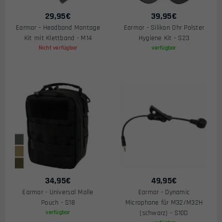
29,95
€
39,95
€
Earmor - Headband Montage
Earmor - Silikon Ohr Polster
Kit mit Klettband - M14
Hygiene Kit - S23
Nicht verfügbar
verfügbar
34,95
€
49,95
€
Earmor - Universal Molle
Earmor - Dynamic
Pouch - S18
Microphone für M32/M32H
verfügbar
(schwarz) - S10D