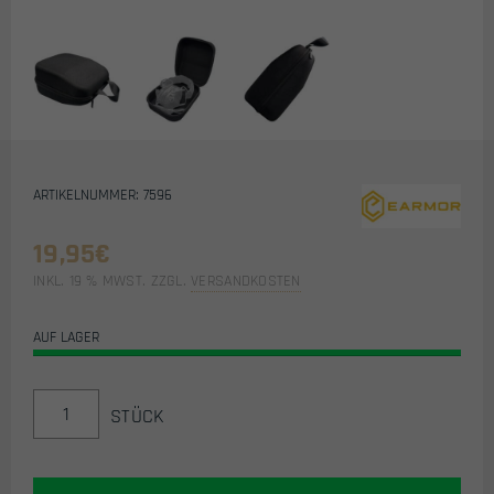
ARTIKELNUMMER: 7596
19,95
€
INKL. 19 % MWST.
ZZGL.
VERSANDKOSTEN
AUF LAGER
EARMOR
STÜCK
-
HARD
CASE
(SCHWARZ)