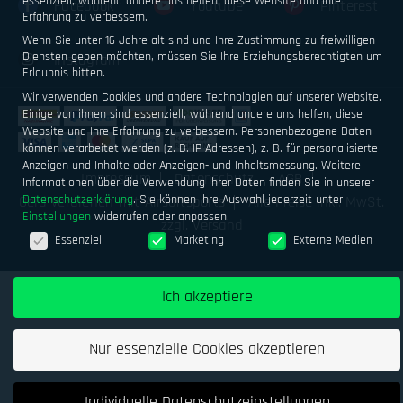
essenziell, während andere uns helfen, diese Website und Ihre
Facebook
Youtube
Pinterest
Erfahrung zu verbessern.
Wenn Sie unter 16 Jahre alt sind und Ihre Zustimmung zu freiwilligen
Diensten geben möchten, müssen Sie Ihre Erziehungsberechtigten um
Instagram
Erlaubnis bitten.
Wir verwenden Cookies und andere Technologien auf unserer Website.
Einige von ihnen sind essenziell, während andere uns helfen, diese
Website und Ihre Erfahrung zu verbessern.
Personenbezogene Daten
können verarbeitet werden (z. B. IP-Adressen), z. B. für personalisierte
Anzeigen und Inhalte oder Anzeigen- und Inhaltsmessung.
Weitere
Impressum
Datenschutz
AGB
Informationen über die Verwendung Ihrer Daten finden Sie in unserer
Datenschutzerklärung
.
Sie können Ihre Auswahl jederzeit unter
Geld verdienen mit Airsoftsports
Alle Preise inkl. MwSt.
Einstellungen
widerrufen oder anpassen.
zzgl. Versand
Datenschutzeinstellungen
Essenziell
Marketing
Externe Medien
Ich akzeptiere
Nur essenzielle Cookies akzeptieren
Individuelle Datenschutzeinstellungen