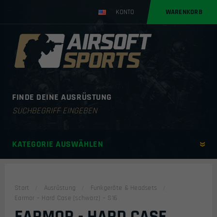
KONTO
WARENKORB
FINDE DEINE AUSRÜSTUNG
Products
search
KATEGORIE AUSWÄHLEN
Start
Ausrüstung
Funkgeräte & Headsets
Earmor – Hard Case (schwarz) – S16
EARMOR - HARD CASE