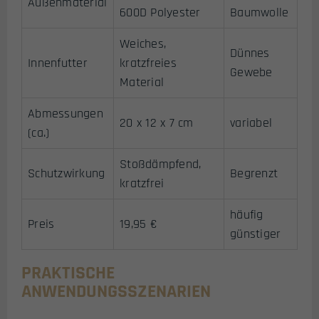
Außenmaterial
600D Polyester
Baumwolle
Weiches,
Dünnes
Innenfutter
kratzfreies
Gewebe
Material
Abmessungen
20 x 12 x 7 cm
variabel
(ca.)
Stoßdämpfend,
Schutzwirkung
Begrenzt
kratzfrei
häufig
Preis
19,95 €
günstiger
PRAKTISCHE
ANWENDUNGSSZENARIEN