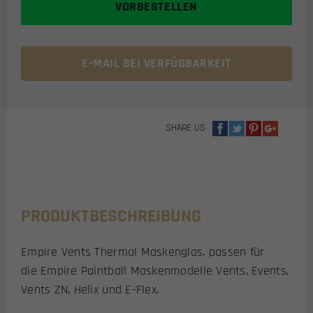
VORBESTELLEN
THERMAL
MASKENGLAS
(GOLD
MIRROR)
E-MAIL BEI VERFÜGBARKEIT
MENGE
SHARE US
PRODUKTBESCHREIBUNG
Empire Vents Thermal Maskenglas, passen für
die Empire Paintball Maskenmodelle Vents, Events,
Vents ZN, Helix und E-Flex.