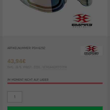
ARTIKELNUMMER: PSH-6292
43,94
€
INKL. 19 % MWST.
ZZGL.
VERSANDKOSTEN
IM MOMENT NICHT AUF LAGER
EMPIRE
VENTS/E-
FLEX
AIRSOFT