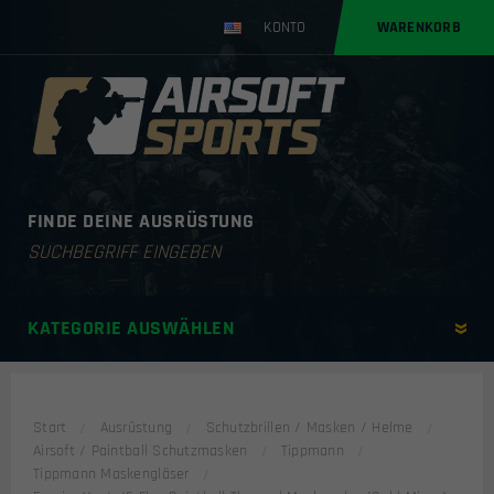
KONTO
WARENKORB
FINDE DEINE AUSRÜSTUNG
Products
search
KATEGORIE AUSWÄHLEN
Start
Ausrüstung
Schutzbrillen / Masken / Helme
Airsoft / Paintball Schutzmasken
Tippmann
Tippmann Maskengläser