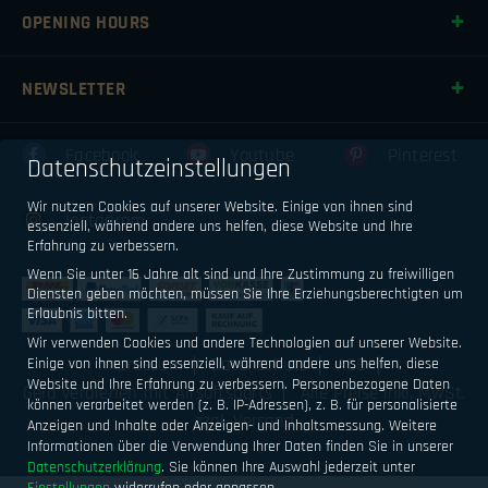
OPENING HOURS
NEWSLETTER
Facebook
Youtube
Pinterest
Datenschutzeinstellungen
Wir nutzen Cookies auf unserer Website. Einige von ihnen sind
Instagram
essenziell, während andere uns helfen, diese Website und Ihre
Erfahrung zu verbessern.
Wenn Sie unter 16 Jahre alt sind und Ihre Zustimmung zu freiwilligen
Diensten geben möchten, müssen Sie Ihre Erziehungsberechtigten um
Erlaubnis bitten.
Wir verwenden Cookies und andere Technologien auf unserer Website.
Impressum
Datenschutz
AGB
Einige von ihnen sind essenziell, während andere uns helfen, diese
Website und Ihre Erfahrung zu verbessern.
Personenbezogene Daten
Geld verdienen mit Airsoftsports
Alle Preise inkl. MwSt.
können verarbeitet werden (z. B. IP-Adressen), z. B. für personalisierte
zzgl. Versand
Anzeigen und Inhalte oder Anzeigen- und Inhaltsmessung.
Weitere
Informationen über die Verwendung Ihrer Daten finden Sie in unserer
Datenschutzerklärung
.
Sie können Ihre Auswahl jederzeit unter
Einstellungen
widerrufen oder anpassen.