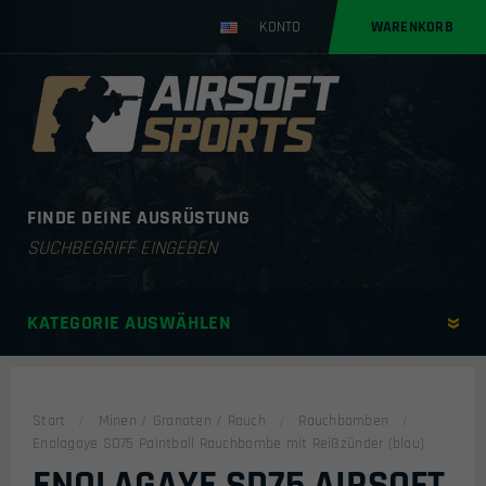
KONTO
WARENKORB
FINDE DEINE AUSRÜSTUNG
Products
search
KATEGORIE AUSWÄHLEN
Start
Minen / Granaten / Rauch
Rauchbomben
Enolagaye SD75 Paintball Rauchbombe mit Reißzünder (blau)
ENOLAGAYE SD75 AIRSOFT