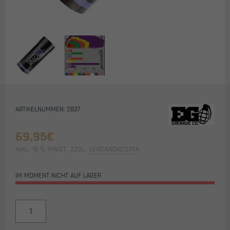
ARTIKELNUMMER: 2837
69,95
€
INKL. 19 % MWST.
ZZGL.
VERSANDKOSTEN
IM MOMENT NICHT AUF LAGER
ENOLAGAYE
SD75
AIRSOFT