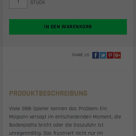
STÜCK
FÜR
APS
TTI
COMBAT
IN DEN WARENKORB
MASTER
GBB
PISTOLE
23-
SHARE US
SCHUSS
(134A)
MENGE
PRODUKTBESCHREIBUNG
Viele GBB-Spieler kennen das Problem: Ein
Magazin versagt im entscheidenden Moment, die
Bodenplatte bricht oder die Gaszufuhr ist
unregelmäßig. Das frustriert nicht nur im