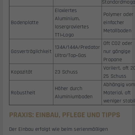
Standardmaga
Eloxiertes
Polymer oder
Aluminium,
Bodenplatte
einfacher
lasergraviertes
Metallboden
TTI‑Logo
Oft CO2 oder
134A/144A/Predator
Gasverträglichkeit
nur gängige
Ultra/Top‑Gas
Propane
Variiert, oft 2
Kapazität
23 Schuss
25 Schuss
Abhängig vo
Höher durch
Robustheit
Material, oft
Aluminiumboden
weniger stabi
PRAXIS: EINBAU, PFLEGE UND TIPPS
Der Einbau erfolgt wie beim serienmäßigen