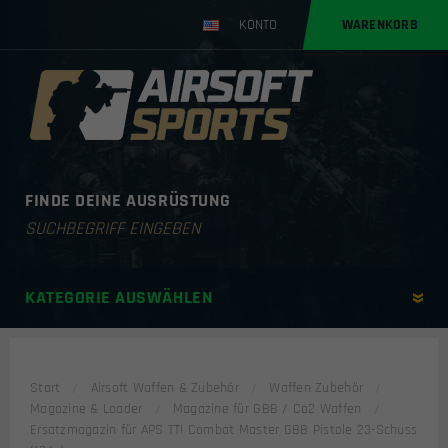
KONTO
WARENKORB
FINDE DEINE AUSRÜSTUNG
Products
search
KATEGORIE AUSWÄHLEN
Start
Airsoft Waffen & Zubehör
Waffen Zubehör
Magazine & Loader
Magazine für GBB / Co2 Waffen
Ersatzmagazin für APS TTI Combat Master GBB Pistole 23-Schuss