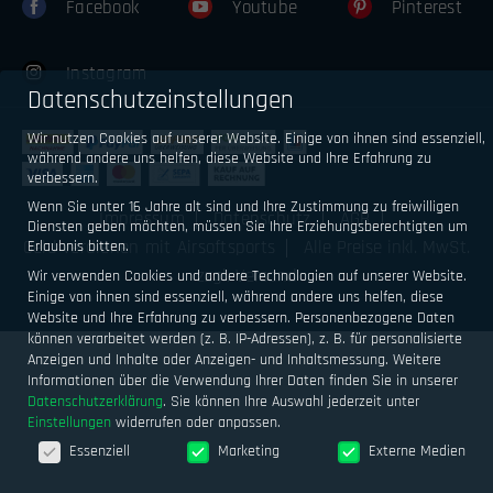
Facebook
Youtube
Pinterest
Instagram
Datenschutzeinstellungen
Wir nutzen Cookies auf unserer Website. Einige von ihnen sind essenziell,
während andere uns helfen, diese Website und Ihre Erfahrung zu
verbessern.
Wenn Sie unter 16 Jahre alt sind und Ihre Zustimmung zu freiwilligen
Impressum
Datenschutz
AGB
Diensten geben möchten, müssen Sie Ihre Erziehungsberechtigten um
Geld verdienen mit Airsoftsports
Alle Preise inkl. MwSt.
Erlaubnis bitten.
zzgl. Versand
Wir verwenden Cookies und andere Technologien auf unserer Website.
Einige von ihnen sind essenziell, während andere uns helfen, diese
Website und Ihre Erfahrung zu verbessern.
Personenbezogene Daten
können verarbeitet werden (z. B. IP-Adressen), z. B. für personalisierte
Anzeigen und Inhalte oder Anzeigen- und Inhaltsmessung.
Weitere
Informationen über die Verwendung Ihrer Daten finden Sie in unserer
Datenschutzerklärung
.
Sie können Ihre Auswahl jederzeit unter
Einstellungen
widerrufen oder anpassen.
Datenschutzeinstellungen
Essenziell
Marketing
Externe Medien