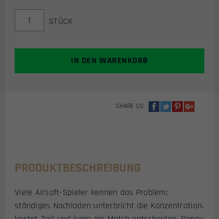
ERSATZMAGAZIN
STÜCK
FÜR
APS
TTI
COMBAT
IN DEN WARENKORB
MASTER
GBB
PISTOLE
23-
SHARE US
SCHUSS
(GREENGAS)
MENGE
PRODUKTBESCHREIBUNG
Viele Airsoft-Spieler kennen das Problem:
ständiges Nachladen unterbricht die Konzentration,
kostet Zeit und kann ein Match entscheiden. Genau