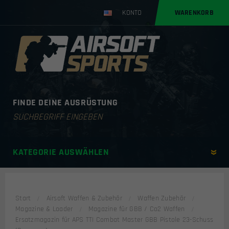
KONTO
WARENKORB
FINDE DEINE AUSRÜSTUNG
Products
search
KATEGORIE AUSWÄHLEN
Start
Airsoft Waffen & Zubehör
Waffen Zubehör
Magazine & Loader
Magazine für GBB / Co2 Waffen
Ersatzmagazin für APS TTI Combat Master GBB Pistole 23-Schuss