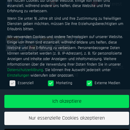
Wir nutzen Cookies auf unserer Website. Einige von ihnen sind
Facebook
Youtube
Pinterest
essenziell, während andere uns helfen, diese Website und Ihre
Erfahrung zu verbessern.
Wenn Sie unter 16 Jahre alt sind und Ihre Zustimmung zu freiwilligen
Instagram
Diensten geben möchten, müssen Sie Ihre Erziehungsberechtigten um
Erlaubnis bitten.
Wir verwenden Cookies und andere Technologien auf unserer Website.
Einige von ihnen sind essenziell, während andere uns helfen, diese
Website und Ihre Erfahrung zu verbessern.
Personenbezogene Daten
können verarbeitet werden (z. B. IP-Adressen), z. B. für personalisierte
Anzeigen und Inhalte oder Anzeigen- und Inhaltsmessung.
Weitere
Impressum
Datenschutz
AGB
Informationen über die Verwendung Ihrer Daten finden Sie in unserer
Geld verdienen mit Airsoftsports
Alle Preise inkl. MwSt.
Datenschutzerklärung
.
Sie können Ihre Auswahl jederzeit unter
zzgl. Versand
Einstellungen
widerrufen oder anpassen.
Datenschutzeinstellungen
Essenziell
Marketing
Externe Medien
Ich akzeptiere
Nur essenzielle Cookies akzeptieren