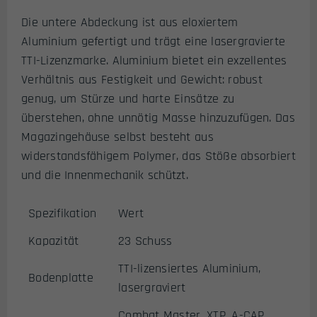
Die untere Abdeckung ist aus eloxiertem
Aluminium gefertigt und trägt eine lasergravierte
TTI-Lizenzmarke. Aluminium bietet ein exzellentes
Verhältnis aus Festigkeit und Gewicht: robust
genug, um Stürze und harte Einsätze zu
überstehen, ohne unnötig Masse hinzuzufügen. Das
Magazingehäuse selbst besteht aus
widerstandsfähigem Polymer, das Stöße absorbiert
und die Innenmechanik schützt.
Spezifikation
Wert
Kapazität
23 Schuss
TTI-lizensiertes Aluminium,
Bodenplatte
lasergraviert
Combat Master, XTP, A-CAP,