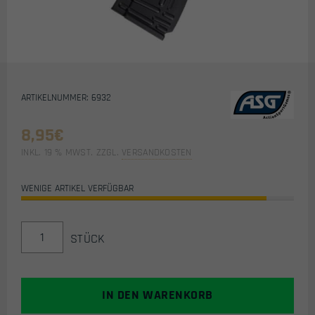
ARTIKELNUMMER: 6932
8,95
€
INKL. 19 % MWST.
ZZGL.
VERSANDKOSTEN
WENIGE ARTIKEL VERFÜGBAR
ERSATZMAGAZIN
STÜCK
FÜR
ASG
ARSENAL
SLR105
IN DEN WARENKORB
AEG