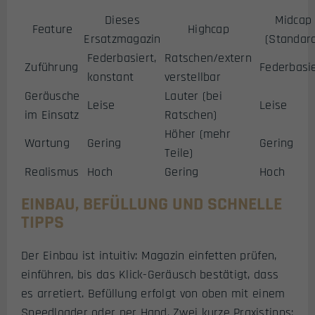
Dieses
Midcap
Feature
Highcap
Ersatzmagazin
(Standar
Federbasiert,
Ratschen/extern
Zuführung
Federbasi
konstant
verstellbar
Geräusche
Lauter (bei
Leise
Leise
im Einsatz
Ratschen)
Höher (mehr
Wartung
Gering
Gering
Teile)
Realismus
Hoch
Gering
Hoch
EINBAU, BEFÜLLUNG UND SCHNELLE
TIPPS
Der Einbau ist intuitiv: Magazin einfetten prüfen,
einführen, bis das Klick-Geräusch bestätigt, dass
es arretiert. Befüllung erfolgt von oben mit einem
Speedloader oder per Hand. Zwei kurze Praxistipps: