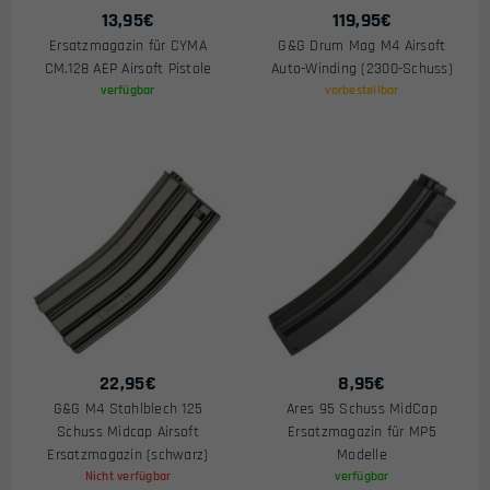
13,95
€
119,95
€
Ersatzmagazin für CYMA
G&G Drum Mag M4 Airsoft
CM.128 AEP Airsoft Pistole
Auto-Winding (2300-Schuss)
verfügbar
vorbestellbar
22,95
€
8,95
€
G&G M4 Stahlblech 125
Ares 95 Schuss MidCap
Schuss Midcap Airsoft
Ersatzmagazin für MP5
Ersatzmagazin (schwarz)
Modelle
Nicht verfügbar
verfügbar