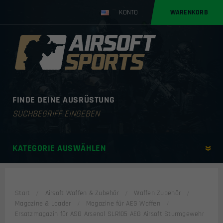
KONTO
WARENKORB
FINDE DEINE AUSRÜSTUNG
Products
search
KATEGORIE AUSWÄHLEN
Start
Airsoft Waffen & Zubehör
Waffen Zubehör
Magazine & Loader
Magazine für AEG Waffen
Ersatzmagazin für ASG Arsenal SLR105 AEG Airsoft Sturmgewehr