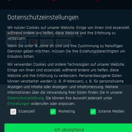
Instagram
Datenschutzeinstellungen
Wir nutzen Cookies auf unserer Website. Einige von ihnen sind essenziell,
während andere uns helfen, diese Website und Ihre Erfahrung zu
verbessern.
Wenn Sie unter 16 Jahre alt sind und Ihre Zustimmung zu freiwilligen
Diensten geben möchten, müssen Sie Ihre Erziehungsberechtigten um
Impressum
Datenschutz
AGB
Erlaubnis bitten.
Geld verdienen mit Airsoftsports
Alle Preise inkl. MwSt.
Wir verwenden Cookies und andere Technologien auf unserer Website.
zzgl. Versand
Einige von ihnen sind essenziell, während andere uns helfen, diese
Website und Ihre Erfahrung zu verbessern.
Personenbezogene Daten
können verarbeitet werden (z. B. IP-Adressen), z. B. für personalisierte
Anzeigen und Inhalte oder Anzeigen- und Inhaltsmessung.
Weitere
Informationen über die Verwendung Ihrer Daten finden Sie in unserer
Datenschutzerklärung
.
Sie können Ihre Auswahl jederzeit unter
Einstellungen
widerrufen oder anpassen.
Datenschutzeinstellungen
Essenziell
Marketing
Externe Medien
Ich akzeptiere