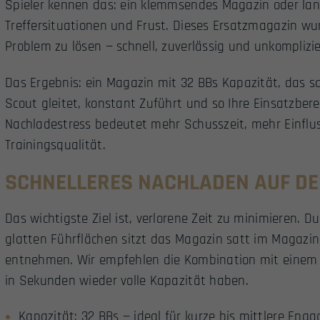
Spieler kennen das: ein klemmsendes Magazin oder la
Treffersituationen und Frust. Dieses Ersatzmagazin wu
Problem zu lösen — schnell, zuverlässig und unkomplizie
Das Ergebnis: ein Magazin mit 32 BBs Kapazität, das s
Scout gleitet, konstant Zuführt und so Ihre Einsatzbere
Nachladestress bedeutet mehr Schusszeit, mehr Einflus
Trainingsqualität.
SCHNELLERES NACHLADEN AUF DE
Das wichtigste Ziel ist, verlorene Zeit zu minimieren.
glatten Führflächen sitzt das Magazin satt im Magazins
entnehmen. Wir empfehlen die Kombination mit eine
in Sekunden wieder volle Kapazität haben.
Kapazität: 32 BBs — ideal für kurze bis mittlere En