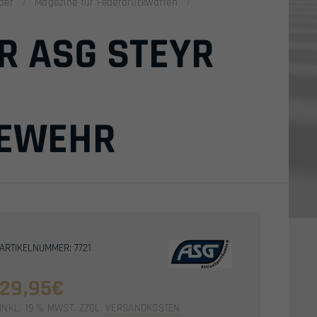
der
Magazine für Federdruckwaffen
R ASG STEYR
GEWEHR
ARTIKELNUMMER: 7721
29,95
€
INKL. 19 % MWST.
ZZGL.
VERSANDKOSTEN