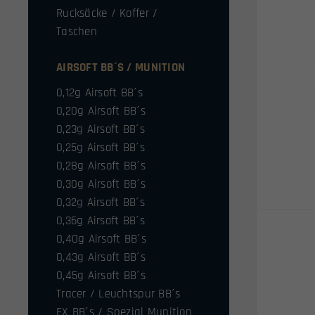
Rucksäcke / Koffer /
Taschen
AIRSOFT BB´S / MUNITION
0,12g Airsoft BB´s
0,20g Airsoft BB´s
0,23g Airsoft BB´s
0,25g Airsoft BB´s
0,28g Airsoft BB´s
0,30g Airsoft BB´s
0,32g Airsoft BB´s
0,36g Airsoft BB´s
0,40g Airsoft BB´s
0,43g Airsoft BB´s
0,45g Airsoft BB´s
Tracer / Leuchtspur BB´s
FX BB´s / Spezial Munition