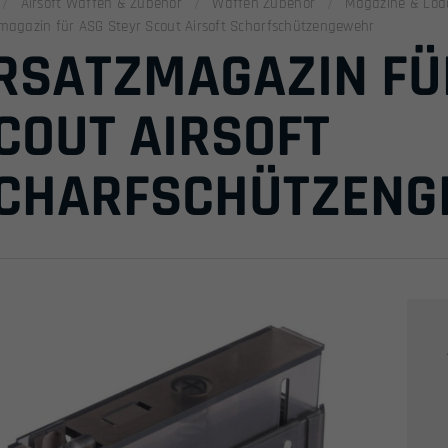
Airsoft Waffen & Zubehör
Waffen Zubehör
Magazine & Loa
magazin für ASG Steyr Scout Airsoft Scharfschützengewehr
RSATZMAGAZIN FÜ
COUT AIRSOFT
CHARFSCHÜTZEN