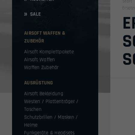
Start
Ersatz
SALE
E
AIRSOFT WAFFEN &
S
ZUBEHÖR
S
Airsoft Komplettpakete
Airsoft Waffen
Waffen Zubehör
AUSRÜSTUNG
Airsoft Bekleidung
Westen / Plattenträger /
Taschen
Schutzbrillen / Masken /
Helme
Funkgeräte & Headsets