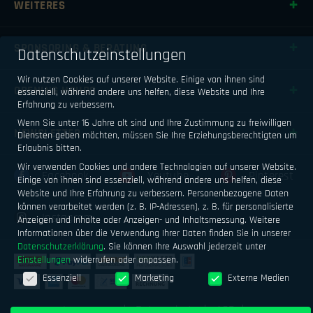
WEITERES
SPONSORING & BERATUNG
Datenschutzeinstellungen
Wir nutzen Cookies auf unserer Website. Einige von ihnen sind
OPENING HOURS
essenziell, während andere uns helfen, diese Website und Ihre
Erfahrung zu verbessern.
Wenn Sie unter 16 Jahre alt sind und Ihre Zustimmung zu freiwilligen
NEWSLETTER
Diensten geben möchten, müssen Sie Ihre Erziehungsberechtigten um
Erlaubnis bitten.
Wir verwenden Cookies und andere Technologien auf unserer Website.
Facebook
Youtube
Pinterest
Einige von ihnen sind essenziell, während andere uns helfen, diese
Website und Ihre Erfahrung zu verbessern.
Personenbezogene Daten
können verarbeitet werden (z. B. IP-Adressen), z. B. für personalisierte
Instagram
Anzeigen und Inhalte oder Anzeigen- und Inhaltsmessung.
Weitere
Informationen über die Verwendung Ihrer Daten finden Sie in unserer
Datenschutzerklärung
.
Sie können Ihre Auswahl jederzeit unter
Einstellungen
widerrufen oder anpassen.
Datenschutzeinstellungen
Essenziell
Marketing
Externe Medien
Impressum
Datenschutz
AGB