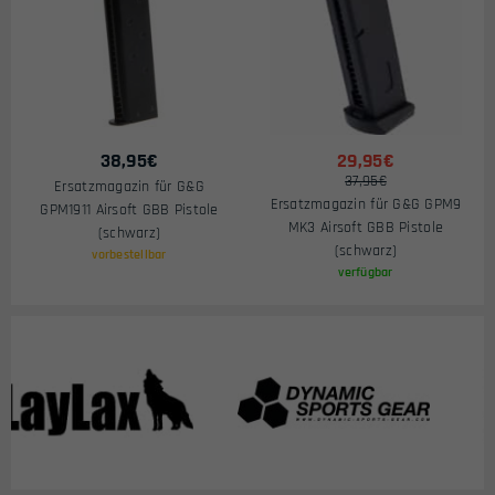
38,95
€
29,95€
37,95€
Ersatzmagazin für G&G
Ersatzmagazin für G&G GPM9
GPM1911 Airsoft GBB Pistole
MK3 Airsoft GBB Pistole
(schwarz)
(schwarz)
vorbestellbar
verfügbar