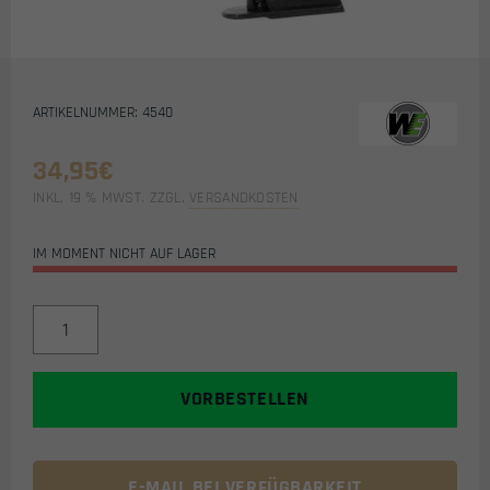
ARTIKELNUMMER: 4540
34,95
€
INKL. 19 % MWST.
ZZGL.
VERSANDKOSTEN
IM MOMENT NICHT AUF LAGER
ERSATZMAGAZIN
FÜR
WE
P38
VORBESTELLEN
AIRSOFT
GBB
PISTOLE
MENGE
E-MAIL BEI VERFÜGBARKEIT