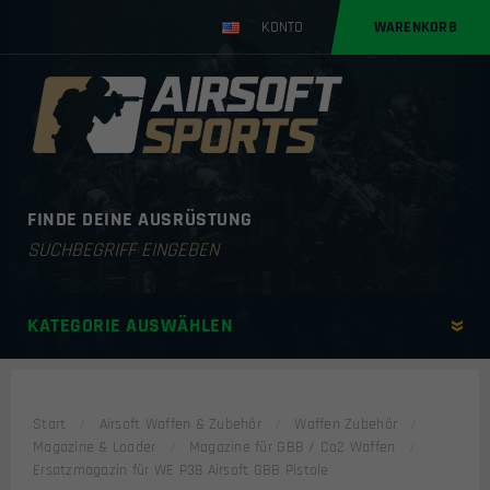
KONTO
WARENKORB
FINDE DEINE AUSRÜSTUNG
Products
search
KATEGORIE AUSWÄHLEN
Start
Airsoft Waffen & Zubehör
Waffen Zubehör
Magazine & Loader
Magazine für GBB / Co2 Waffen
Ersatzmagazin für WE P38 Airsoft GBB Pistole