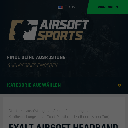
KONTO
WARENKORB
FINDE DEINE AUSRÜSTUNG
Products
search
KATEGORIE AUSWÄHLEN
Start
Ausrüstung
Airsoft Bekleidung
Kopfbedeckungen
Exalt Paintball Headband (Alpha Tan)
EXALT AIRSOFT HEADBAND