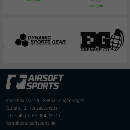
Tropic)
verfügbar
Kopernikusstr 12a, 30853 Langenhagen
(Zufahrt ü. Hanseatenstr)
Tel.: + 49 [0] 511 984 229 10
kontakt@airsoftsports.de