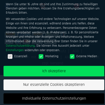
Wenn Sie unter 16 Jahre alt sind und Ihre Zustimmung zu freiwilligen
Facebook
Youtube
Pinterest
Diensten geben möchten, müssen Sie Ihre Erziehungsberechtigten um
Erlaubnis bitten.
Wir verwenden Cookies und andere Technologien auf unserer Website.
Instagram
Einige von ihnen sind essenziell, während andere uns helfen, diese
Website und Ihre Erfahrung zu verbessern.
Personenbezogene Daten
können verarbeitet werden (z. B. IP-Adressen), z. B. für personalisierte
Anzeigen und Inhalte oder Anzeigen- und Inhaltsmessung.
Weitere
Informationen über die Verwendung Ihrer Daten finden Sie in unserer
Datenschutzerklärung
.
Sie können Ihre Auswahl jederzeit unter
Einstellungen
widerrufen oder anpassen.
Impressum
Datenschutz
AGB
Datenschutzeinstellungen
Essenziell
Marketing
Externe Medien
Geld verdienen mit Airsoftsports
Alle Preise inkl. MwSt.
zzgl. Versand
Ich akzeptiere
Nur essenzielle Cookies akzeptieren
Individuelle Datenschutzeinstellungen