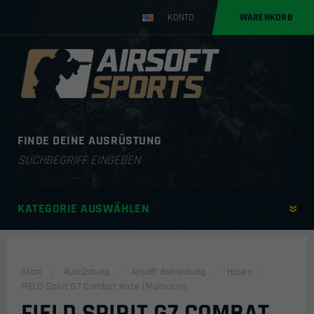
KONTO
WARENKORB
FINDE DEINE AUSRÜSTUNG
Products
search
KATEGORIE AUSWÄHLEN
Start
Ausrüstung
Airsoft Bekleidung
Hosen
FIELD Spirit G7 Combat Hose (Multicam)
FIELD SPIRIT G7 COMBAT