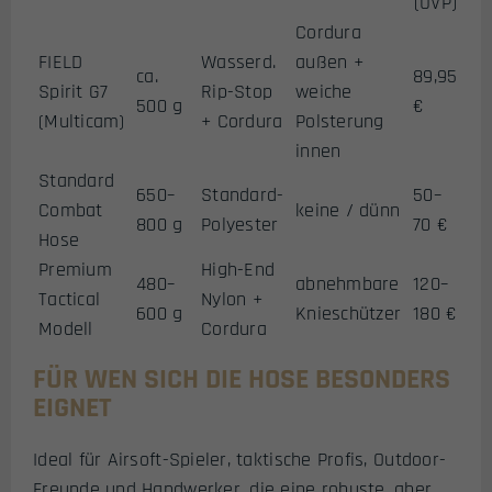
(UVP)
Cordura
FIELD
Wasserd.
außen +
ca.
89,95
Spirit G7
Rip-Stop
weiche
500 g
€
(Multicam)
+ Cordura
Polsterung
innen
Standard
650–
Standard-
50–
Combat
keine / dünn
800 g
Polyester
70 €
Hose
Premium
High-End
480–
abnehmbare
120–
Tactical
Nylon +
600 g
Knieschützer
180 €
Modell
Cordura
FÜR WEN SICH DIE HOSE BESONDERS
EIGNET
Ideal für Airsoft-Spieler, taktische Profis, Outdoor-
Freunde und Handwerker, die eine robuste, aber