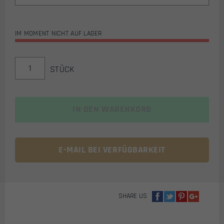
IM MOMENT NICHT AUF LAGER
FIELD
STÜCK
SPIRIT
G7
COMBAT
JERSEY
IN DEN WARENKORB
(MULTICAM)
MENGE
E-MAIL BEI VERFÜGBARKEIT
SHARE US