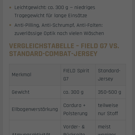
Leichtgewicht: ca. 300 g — niedriges
Tragegewicht für lange Einsätze
Anti-Pilling, Anti-Schrumpf, Anti-Falten:
zuverlässige Optik nach vielen Wäschen
VERGLEICHSTABELLE – FIELD G7 VS.
STANDARD-COMBAT-JERSEY
FIELD Spirit
Standard-
Merkmal
G7
Jersey
Gewicht
ca. 300 g
350–500 g
Cordura +
teilweise
Ellbogenverstärkung
Polsterung
nur Stoff
Vorder- &
meist
Atmungsaktivität
Rückseite
weniger