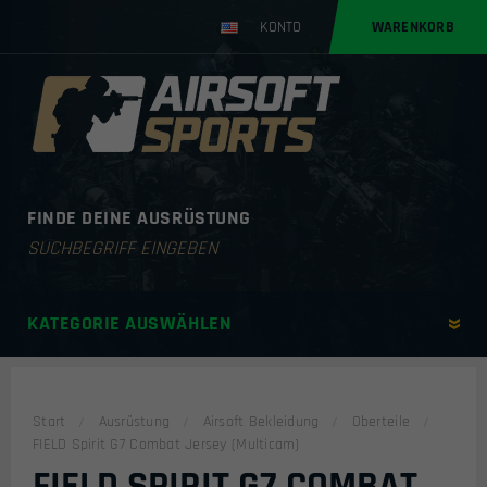
KONTO
WARENKORB
FINDE DEINE AUSRÜSTUNG
Products
search
KATEGORIE AUSWÄHLEN
Start
Ausrüstung
Airsoft Bekleidung
Oberteile
FIELD Spirit G7 Combat Jersey (Multicam)
FIELD SPIRIT G7 COMBAT