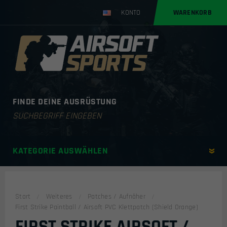
KONTO
WARENKORB
FINDE DEINE AUSRÜSTUNG
Products
search
KATEGORIE AUSWÄHLEN
Start
Weiteres
Patches / Aufnäher
First Strike Paintball / Airsoft PVC Klettpatch (Shield Orange)
FIRST STRIKE AIRSOFT /