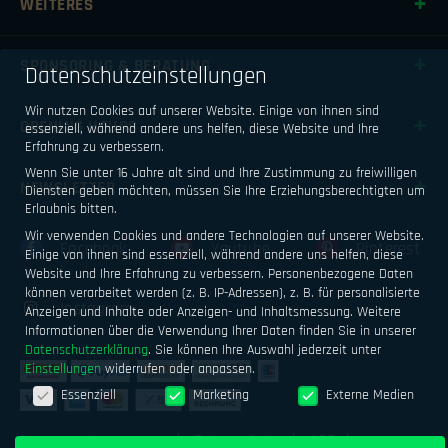
WEITERES
SPONSORING & BERATUNG
Datenschutzeinstellungen
Wir nutzen Cookies auf unserer Website. Einige von ihnen sind
OPENING HOURS
essenziell, während andere uns helfen, diese Website und Ihre
Erfahrung zu verbessern.
Wenn Sie unter 16 Jahre alt sind und Ihre Zustimmung zu freiwilligen
NEWSLETTER
Diensten geben möchten, müssen Sie Ihre Erziehungsberechtigten um
Erlaubnis bitten.
Wir verwenden Cookies und andere Technologien auf unserer Website.
Facebook
Youtube
Pinterest
Einige von ihnen sind essenziell, während andere uns helfen, diese
Website und Ihre Erfahrung zu verbessern.
Personenbezogene Daten
können verarbeitet werden (z. B. IP-Adressen), z. B. für personalisierte
Instagram
Anzeigen und Inhalte oder Anzeigen- und Inhaltsmessung.
Weitere
Informationen über die Verwendung Ihrer Daten finden Sie in unserer
Datenschutzerklärung
.
Sie können Ihre Auswahl jederzeit unter
Einstellungen
widerrufen oder anpassen.
Datenschutzeinstellungen
Essenziell
Marketing
Externe Medien
Impressum
Datenschutz
AGB