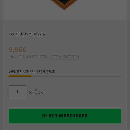
ARTIKELNUMMER: 9957
9,95
€
INKL. 19 % MWST.
ZZGL.
VERSANDKOSTEN
WENIGE ARTIKEL VERFÜGBAR
FIRST
STÜCK
STRIKE
AIRSOFT
/
AIRSOFT
IN DEN WARENKORB
PVC
KLETTPATCH