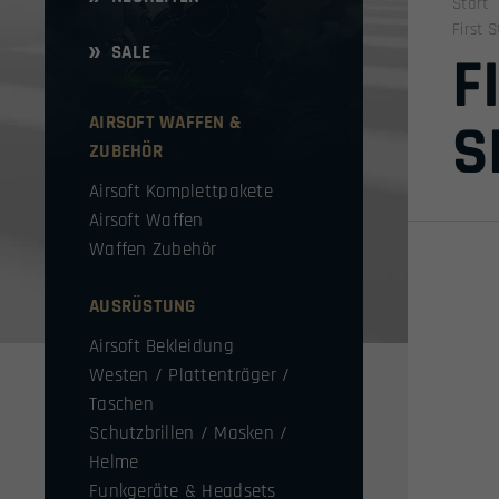
Start
First 
SALE
F
AIRSOFT WAFFEN &
S
ZUBEHÖR
Airsoft Komplettpakete
Airsoft Waffen
Waffen Zubehör
AUSRÜSTUNG
Airsoft Bekleidung
Westen / Plattenträger /
Taschen
Schutzbrillen / Masken /
Helme
Funkgeräte & Headsets