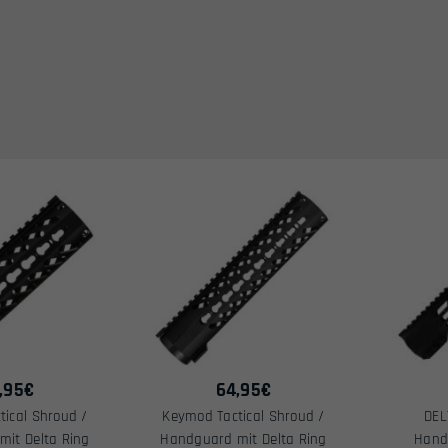
,95
€
64,95
€
ical Shroud /
Keymod Tactical Shroud /
DEL
it Delta Ring
Handguard mit Delta Ring
Hand