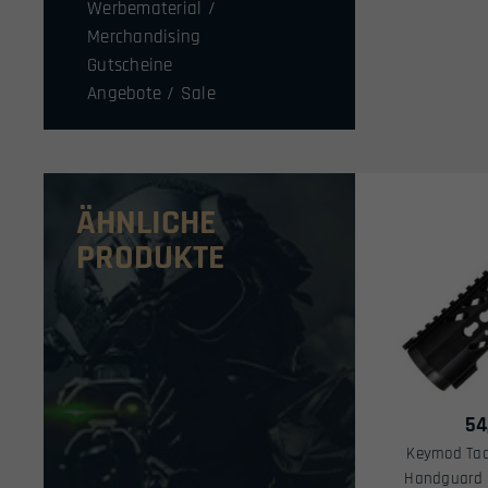
Werbematerial /
Merchandising
Gutscheine
Angebote / Sale
ÄHNLICHE
PRODUKTE
54
Keymod Tact
Handguard m