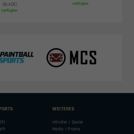
verfügbar
(BLADE)
verfügbar
SPORTS
WEITERES
äft
Händler / Dealer
eft
Media / Promo