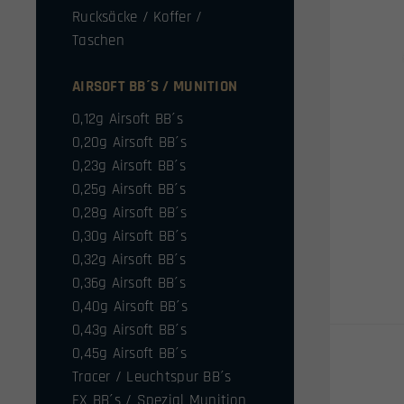
Rucksäcke / Koffer /
Taschen
AIRSOFT BB´S / MUNITION
0,12g Airsoft BB´s
0,20g Airsoft BB´s
0,23g Airsoft BB´s
0,25g Airsoft BB´s
0,28g Airsoft BB´s
0,30g Airsoft BB´s
0,32g Airsoft BB´s
0,36g Airsoft BB´s
0,40g Airsoft BB´s
0,43g Airsoft BB´s
0,45g Airsoft BB´s
Tracer / Leuchtspur BB´s
FX BB´s / Spezial Munition