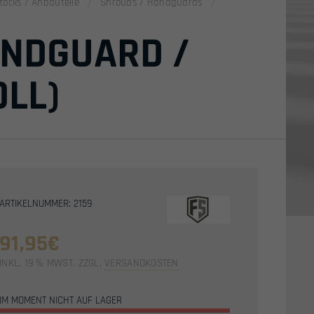
ocks / Anbauteile
Shrouds / Handguards
ANDGUARD /
OLL)
ARTIKELNUMMER: 2159
91,95
€
INKL. 19 % MWST.
ZZGL.
VERSANDKOSTEN
IM MOMENT NICHT AUF LAGER