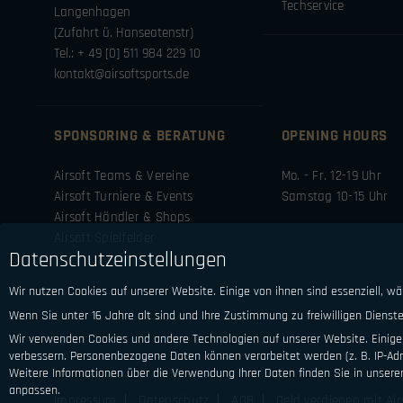
Techservice
Langenhagen
(Zufahrt ü. Hanseatenstr)
Tel.: + 49 [0] 511 984 229 10
kontakt@airsoftsports.de
SPONSORING & BERATUNG
OPENING HOURS
Airsoft Teams & Vereine
Mo. - Fr. 12-19 Uhr
Airsoft Turniere & Events
Samstag 10-15 Uhr
Airsoft Händler & Shops
Airsoft Spielfelder
Datenschutzeinstellungen
Wir nutzen Cookies auf unserer Website. Einige von ihnen sind essenziell, w
Wenn Sie unter 16 Jahre alt sind und Ihre Zustimmung zu freiwilligen Diens
Wir verwenden Cookies und andere Technologien auf unserer Website. Einige 
verbessern.
Personenbezogene Daten können verarbeitet werden (z. B. IP-Adre
Weitere Informationen über die Verwendung Ihrer Daten finden Sie in unsere
anpassen.
Impressum
Datenschutz
AGB
Geld verdienen mit Air