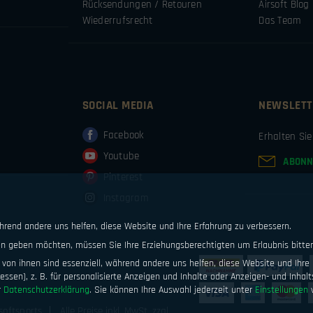
Rücksendungen / Retouren
Airsoft Blog
Wiederrufsrecht
Das Team
SOCIAL MEDIA
NEWSLETT
Facebook
Erhalten Si
Youtube
ABONN
Pinterest
Instagram
ährend andere uns helfen, diese Website und Ihre Erfahrung zu verbessern.
ten geben möchten, müssen Sie Ihre Erziehungsberechtigten um Erlaubnis bitte
von ihnen sind essenziell, während andere uns helfen, diese Website und Ihre 
ssen), z. B. für personalisierte Anzeigen und Inhalte oder Anzeigen- und Inhal
r
Datenschutzerklärung
.
Sie können Ihre Auswahl jederzeit unter
Einstellungen
w
softsports
Alle Preise inkl. MwSt. zzgl.