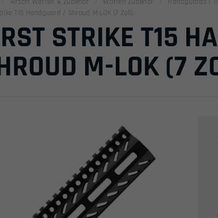
Airsoft Waffen & Zubehör
Waffen Zubehör
Handguards / St
Strike T15 Handguard / Shroud M-LOK (7 Zoll)
IRST STRIKE T15 H
HROUD M-LOK (7 Z