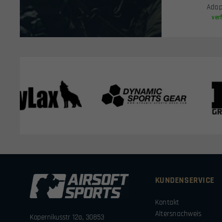
Adap
ver
KUNDENSERVICE
Kontakt
Altersnachweis
Kopernikusstr 12a, 30853