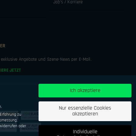
Job’s / Karriere
ER
e exklusive Angebote und Szene-News per E-Mail.
IERE JETZT
Ich akzeptiere
n.
Nur essenzielle Cookies
akzeptieren
Erfahrung zu
tsmessung.
iderrufen oder
Individuelle