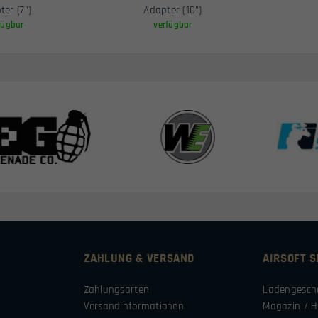
ter (7")
Adapter (10")
fügbar
verfügbar
ZAHLUNG & VERSAND
AIRSOFT 
Zahlungsarten
Ladengesch
Versandinformationen
Magazin / H