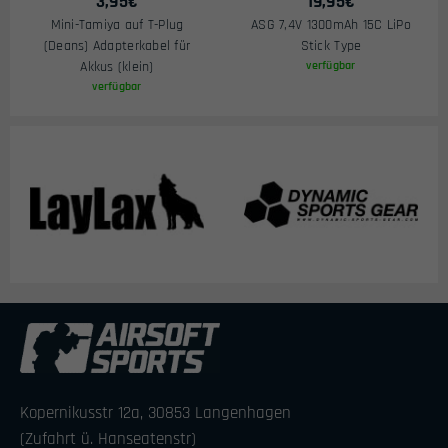
3,95
€
19,95
€
Mini-Tamiya auf T-Plug
ASG 7,4V 1300mAh 15C LiPo
(Deans) Adapterkabel für
Stick Type
Akkus (klein)
verfügbar
verfügbar
Kopernikusstr 12a, 30853 Langenhagen
(Zufahrt ü. Hanseatenstr)