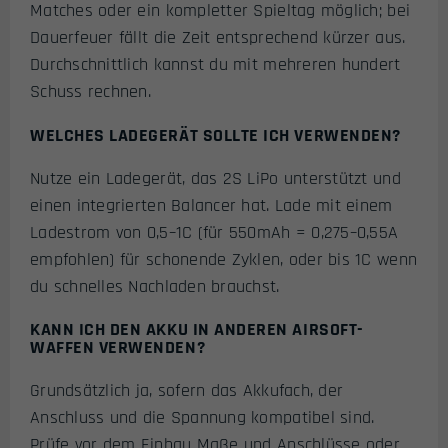
Matches oder ein kompletter Spieltag möglich; bei
Dauerfeuer fällt die Zeit entsprechend kürzer aus.
Durchschnittlich kannst du mit mehreren hundert
Schuss rechnen.
WELCHES LADEGERÄT SOLLTE ICH VERWENDEN?
Nutze ein Ladegerät, das 2S LiPo unterstützt und
einen integrierten Balancer hat. Lade mit einem
Ladestrom von 0,5–1C (für 550mAh = 0,275–0,55A
empfohlen) für schonende Zyklen, oder bis 1C wenn
du schnelles Nachladen brauchst.
KANN ICH DEN AKKU IN ANDEREN AIRSOFT-
WAFFEN VERWENDEN?
Grundsätzlich ja, sofern das Akkufach, der
Anschluss und die Spannung kompatibel sind.
Prüfe vor dem Einbau Maße und Anschlüsse oder