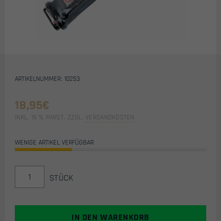
ARTIKELNUMMER: 10253
18,95
€
INKL. 19 % MWST.
ZZGL.
VERSANDKOSTEN
WENIGE ARTIKEL VERFÜGBAR
FUEL
STÜCK
7,4V
550MAH
LIPO
AKKU
IN DEN WARENKORB