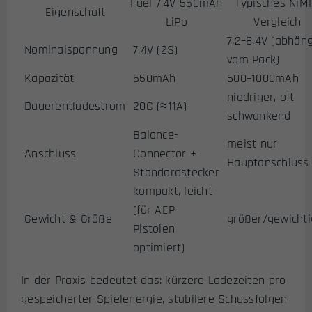
Fuel 7,4V 550mAh
Typisches NiM
Eigenschaft
LiPo
Vergleich
7,2–8,4V (abhän
Nominalspannung
7,4V (2S)
vom Pack)
Kapazität
550mAh
600–1000mAh
niedriger, oft
Dauerentladestrom
20C (≈11A)
schwankend
Balance-
meist nur
Anschluss
Connector +
Hauptanschluss
Standardstecker
kompakt, leicht
(für AEP-
Gewicht & Größe
größer/gewichti
Pistolen
optimiert)
In der Praxis bedeutet das: kürzere Ladezeiten pro
gespeicherter Spielenergie, stabilere Schussfolgen