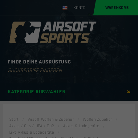
KONTO
WARENKORB
FINDE DEINE AUSRÜSTUNG
Products
search
KATEGORIE AUSWÄHLEN
Start
Airsoft Waffen & Zubehör
Waffen Zubehör
Akkus / Gas / HPA / Co2
Akkus & Ladegeräte
LiPo Akkus & Ladegeräte