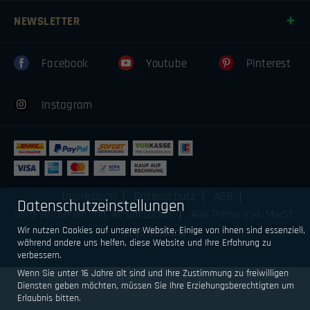
NEWSLETTER
Facebook
Youtube
Pinterest
Instagram
Impressum
Datenschutz
AGB
Datenschutzeinstellungen
Geld verdienen mit Airsoftsports
Alle Preise inkl. MwSt.
Wir nutzen Cookies auf unserer Website. Einige von ihnen sind essenziell,
zzgl. Versand
während andere uns helfen, diese Website und Ihre Erfahrung zu
verbessern.
Wenn Sie unter 16 Jahre alt sind und Ihre Zustimmung zu freiwilligen
Diensten geben möchten, müssen Sie Ihre Erziehungsberechtigten um
Erlaubnis bitten.