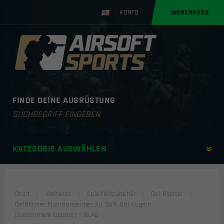
KONTO
WARENKORB
FINDE DEINE AUSRÜSTUNG
Products
search
KATEGORIE AUSWÄHLEN
Start
Weiteres
Spielfeldzubehör
Gel Blaster
GelBlaster Munitionseimer für Soft-Gel Kugeln
(zusammenklappbar) – BLAU