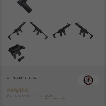
ARTIKELNUMMER: 8969
289,95
€
INKL. 19 % MWST.
ZZGL.
VERSANDKOSTEN