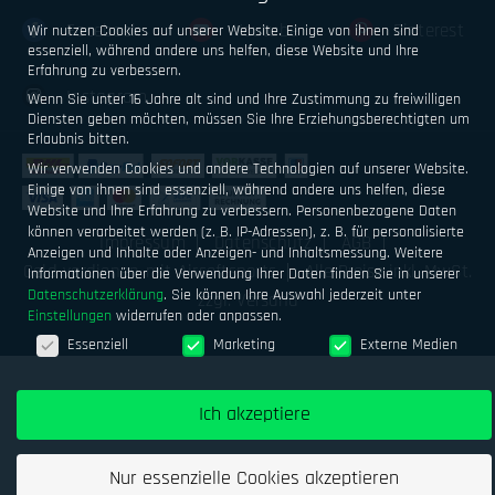
Facebook
Youtube
Pinterest
Wir nutzen Cookies auf unserer Website. Einige von ihnen sind
essenziell, während andere uns helfen, diese Website und Ihre
Erfahrung zu verbessern.
Instagram
Wenn Sie unter 16 Jahre alt sind und Ihre Zustimmung zu freiwilligen
Diensten geben möchten, müssen Sie Ihre Erziehungsberechtigten um
Erlaubnis bitten.
Wir verwenden Cookies und andere Technologien auf unserer Website.
Einige von ihnen sind essenziell, während andere uns helfen, diese
Website und Ihre Erfahrung zu verbessern.
Personenbezogene Daten
können verarbeitet werden (z. B. IP-Adressen), z. B. für personalisierte
Impressum
Datenschutz
AGB
Anzeigen und Inhalte oder Anzeigen- und Inhaltsmessung.
Weitere
Geld verdienen mit Airsoftsports
Alle Preise inkl. MwSt.
Informationen über die Verwendung Ihrer Daten finden Sie in unserer
Datenschutzerklärung
.
Sie können Ihre Auswahl jederzeit unter
zzgl. Versand
Einstellungen
widerrufen oder anpassen.
Datenschutzeinstellungen
Essenziell
Marketing
Externe Medien
Ich akzeptiere
Nur essenzielle Cookies akzeptieren