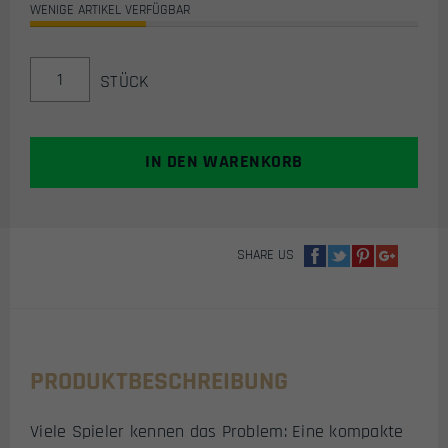
WENIGE ARTIKEL VERFÜGBAR
G&G
STÜCK
FAR
9
AIRSOFT
AEG
IN DEN WARENKORB
(SCHWARZ)
<0,5
JOULE
/
SHARE US
FSK14
MENGE
PRODUKTBESCHREIBUNG
Viele Spieler kennen das Problem: Eine kompakte