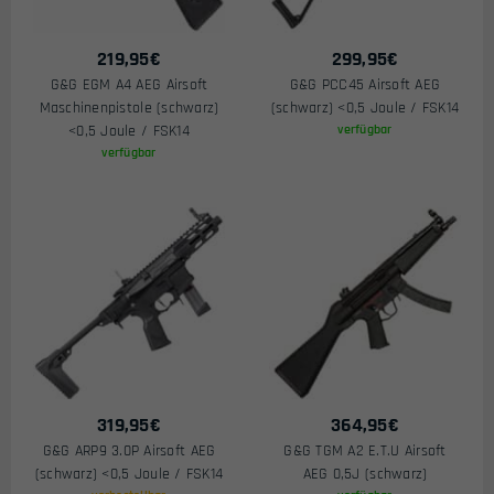
219,95
€
299,95
€
G&G EGM A4 AEG Airsoft
G&G PCC45 Airsoft AEG
Maschinenpistole (schwarz)
(schwarz) <0,5 Joule / FSK14
<0,5 Joule / FSK14
verfügbar
verfügbar
319,95
€
364,95
€
G&G ARP9 3.0P Airsoft AEG
G&G TGM A2 E.T.U Airsoft
(schwarz) <0,5 Joule / FSK14
AEG 0,5J (schwarz)