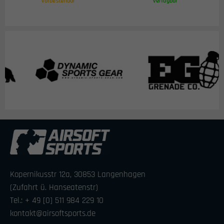
vorbestellbar
verfügbar
Kopernikusstr 12a, 30853 Langenhagen
(Zufahrt ü. Hanseatenstr)
Tel.: + 49 [0] 511 984 229 10
kontakt@airsoftsports.de