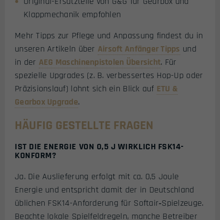
Original-Ersatzteile von G&G für Gearbox und
Klappmechanik empfohlen
Mehr Tipps zur Pflege und Anpassung findest du in
unseren Artikeln über
Airsoft Anfänger Tipps
und
in der
AEG Maschinenpistolen Übersicht
. Für
spezielle Upgrades (z. B. verbessertes Hop-Up oder
Präzisionslauf) lohnt sich ein Blick auf
ETU &
Gearbox Upgrade
.
HÄUFIG GESTELLTE FRAGEN
IST DIE ENERGIE VON 0,5 J WIRKLICH FSK14-
KONFORM?
Ja. Die Auslieferung erfolgt mit ca. 0,5 Joule
Energie und entspricht damit der in Deutschland
üblichen FSK14-Anforderung für Softair‑Spielzeuge.
Beachte lokale Spielfeldregeln, manche Betreiber