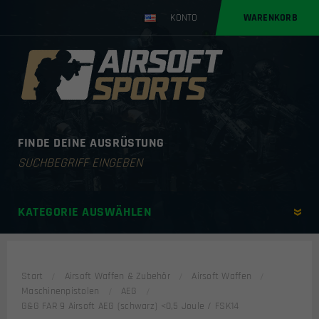
KONTO
WARENKORB
FINDE DEINE AUSRÜSTUNG
Products
search
KATEGORIE AUSWÄHLEN
Start
Airsoft Waffen & Zubehör
Airsoft Waffen
Maschinenpistolen
AEG
G&G FAR 9 Airsoft AEG (schwarz) <0,5 Joule / FSK14