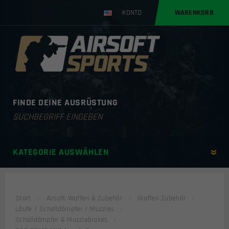
KONTO
WARENKORB
FINDE DEINE AUSRÜSTUNG
Products
search
KATEGORIE AUSWÄHLEN
Start
Airsoft Waffen & Zubehör
Waffen Zubehör
Läufe / Schalldämpfer / Muzzles
Schalldämpfer & Muzzlebrakes