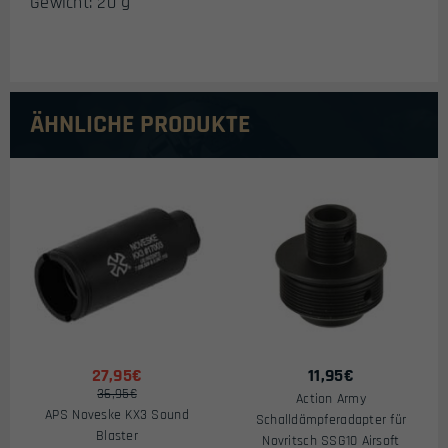
Gewicht: 20 g
ÄHNLICHE PRODUKTE
27,95€
11,95
€
36,95€
Action Army
APS Noveske KX3 Sound
Schalldämpferadapter für
Blaster
Novritsch SSG10 Airsoft