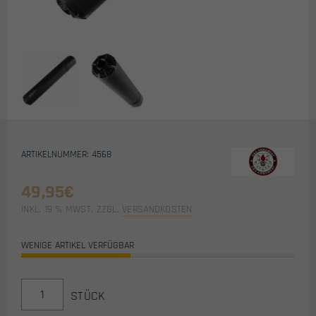
ARTIKELNUMMER: 4568
49,95
€
INKL. 19 % MWST.
ZZGL.
VERSANDKOSTEN
WENIGE ARTIKEL VERFÜGBAR
G&G
STÜCK
GOMS
MK1