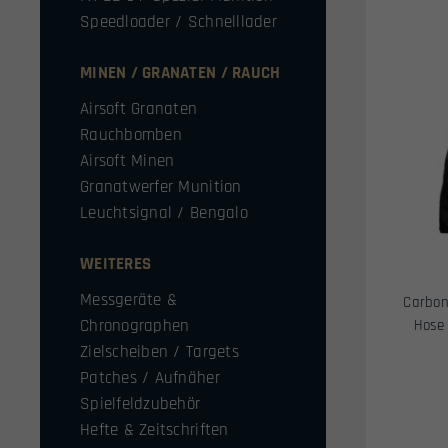
Speedloader / Schnelllader
MINEN / GRANATEN / RAUCH
Airsoft Granaten
Rauchbomben
Airsoft Minen
Granatwerfer Munition
Leuchtsignal / Bengalo
WEITERES
Messgeräte &
Carbon
Chronographen
Hose 
Zielscheiben / Targets
Patches / Aufnäher
Spielfeldzubehör
Hefte & Zeitschriften