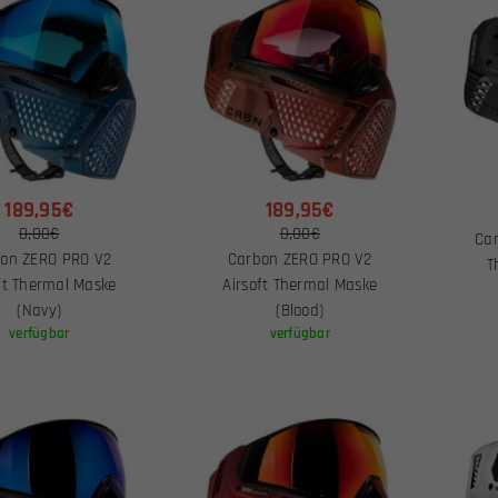
189,95€
189,95€
0,00€
0,00€
Car
on ZERO PRO V2
Carbon ZERO PRO V2
T
ft Thermal Maske
Airsoft Thermal Maske
(Navy)
(Blood)
verfügbar
verfügbar