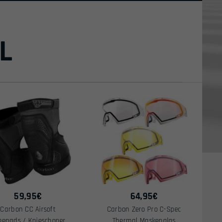
L
59,95
€
64,95
€
Carbon CC Airsoft
Carbon Zero Pro C-Spec
eepads / Knieschoner
Thermal Maskenglas