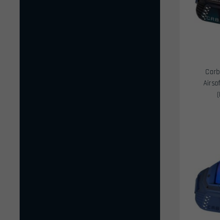
Carb
Airso