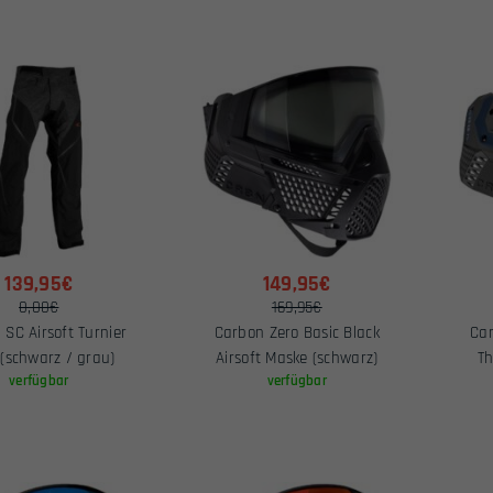
139,95€
149,95€
0,00€
169,95€
 SC Airsoft Turnier
Carbon Zero Basic Black
Car
(schwarz / grau)
Airsoft Maske (schwarz)
Th
verfügbar
verfügbar