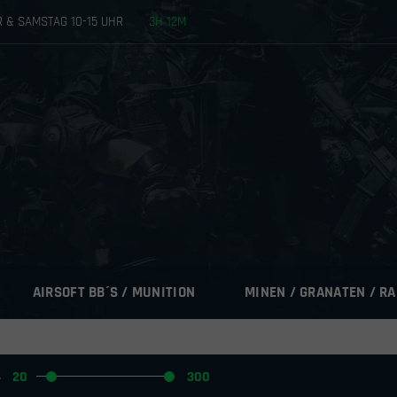
HR & SAMSTAG 10-15 UHR
3
H
12
M
AIRSOFT BB´S / MUNITION
MINEN / GRANATEN / R
s