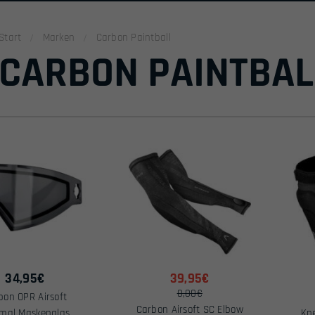
Start
Marken
Carbon Paintball
CARBON PAINTBAL
34,95
€
39,95€
0,00€
bon OPR Airsoft
Carbon Airsoft SC Elbow
mal Maskenglas
Kn