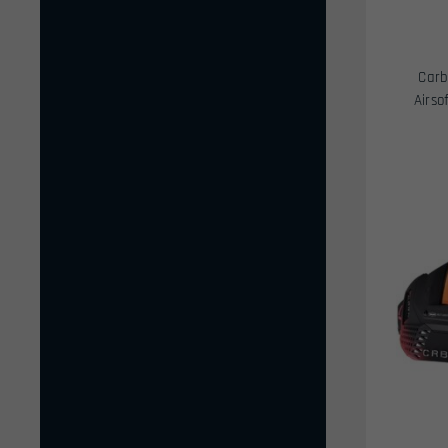
Carb
Airso