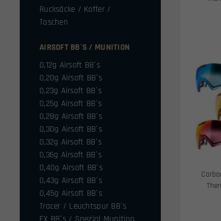
Rucksäcke / Koffer /
Taschen
AIRSOFT BB´S / MUNITION
0,12g Airsoft BB´s
0,20g Airsoft BB´s
0,23g Airsoft BB´s
0,25g Airsoft BB´s
0,28g Airsoft BB´s
0,30g Airsoft BB´s
0,32g Airsoft BB´s
0,36g Airsoft BB´s
0,40g Airsoft BB´s
Carbo
0,43g Airsoft BB´s
Ther
0,45g Airsoft BB´s
Tracer / Leuchtspur BB´s
FX BB´s / Spezial Munition