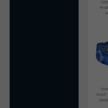
Carb
Airso
(
Carb
Airsoft
Serie