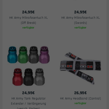
24,95
€
24,95
€
HK Army Mikrofasertuch XL
HK Army Mikrofasertuch XL
(Off Break)
(Swords)
verfügbar
verfügbar
24,95
€
26,95
€
HK Army Tank Regulator
HK Army Headband (Control)
Extender / Verlängerung
verfügbar
(versch. Farben)