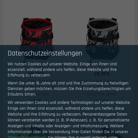
Datenschutzeinstellungen
Wir nutzen Cookies auf unserer Website. Einige von ihnen sind
essenziell, während andere uns helfen, diese Website und Ihre
29,95
€
29,95
€
Erfahrung zu verbessern.
HK Army Evac Dump Pouch
HK Army Evac Dump Pouch
Wenn Sie unter 16 Jahre alt sind und Ihre Zustimmung zu freiwilligen
für Airsoft / Speedsoft
für Airsoft / Speedsoft
Diensten geben möchten, müssen Sie Ihre Erziehungsberechtigten um
Magazine (rot)
Magazine (grau)
Erlaubnis bitten.
verfügbar
verfügbar
Wir verwenden Cookies und andere Technologien auf unserer Website.
Einige von ihnen sind essenziell, während andere uns helfen, diese
Website und Ihre Erfahrung zu verbessern.
Personenbezogene Daten
können verarbeitet werden (z. B. IP-Adressen), z. B. für personalisierte
Anzeigen und Inhalte oder Anzeigen- und Inhaltsmessung.
Weitere
Informationen über die Verwendung Ihrer Daten finden Sie in unserer
Datenschutzerklärung
.
Sie können Ihre Auswahl jederzeit unter