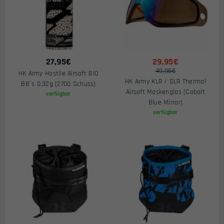
27,95
€
29,95€
49,95€
HK Army Hostile Airsoft BIO
HK Army KLR / SLR Thermal
BB´s 0.32g (2700 Schuss)
Airsoft Maskenglas (Cobalt
verfügbar
Blue Mirror)
verfügbar