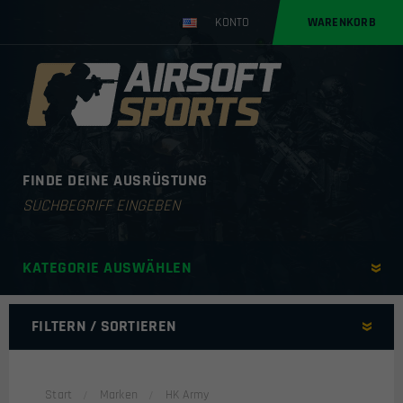
KONTO
WARENKORB
FINDE DEINE AUSRÜSTUNG
Products
search
KATEGORIE AUSWÄHLEN
FILTERN / SORTIEREN
SORITIEREN NACH
Start
Marken
HK Army