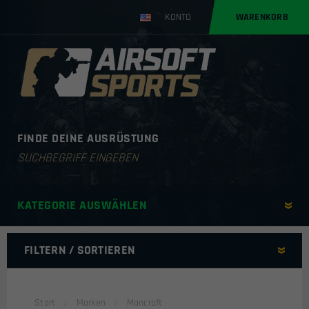
KONTO
WARENKORB
FINDE DEINE AUSRÜSTUNG
Products
search
KATEGORIE AUSWÄHLEN
FILTERN / SORTIEREN
SORITIEREN NACH
Start
Marken
Mancraft