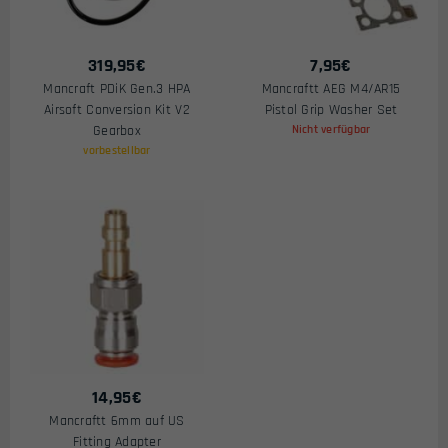
319,95
€
7,95
€
Mancraft PDiK Gen.3 HPA
Mancraftt AEG M4/AR15
Airsoft Conversion Kit V2
Pistol Grip Washer Set
Gearbox
Nicht verfügbar
vorbestellbar
14,95
€
Mancraftt 6mm auf US
Fitting Adapter