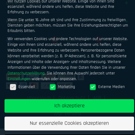
Wir nutzen Cookies auf unserer Website. Einige von ihnen sind
OPENING HOURS
essenziell, während andere uns helfen, diese Website und Ihre
Erfahrung zu verbessern.
Wenn Sie unter 16 Jahre alt sind und Ihre Zustimmung zu freiwilligen
NEWSLETTER
Diensten geben möchten, müssen Sie Ihre Erziehungsberechtigten um
Erlaubnis bitten.
Wir verwenden Cookies und andere Technologien auf unserer Website.
Facebook
Youtube
Pinterest
Einige von ihnen sind essenziell, während andere uns helfen, diese
Website und Ihre Erfahrung zu verbessern.
Personenbezogene Daten
können verarbeitet werden (z. B. IP-Adressen), z. B. für personalisierte
Instagram
Anzeigen und Inhalte oder Anzeigen- und Inhaltsmessung.
Weitere
Informationen über die Verwendung Ihrer Daten finden Sie in unserer
Datenschutzerklärung
.
Sie können Ihre Auswahl jederzeit unter
Einstellungen
widerrufen oder anpassen.
Datenschutzeinstellungen
Essenziell
Marketing
Externe Medien
Impressum
Datenschutz
AGB
Ich akzeptiere
Geld verdienen mit Airsoftsports
Alle Preise inkl. MwSt.
zzgl. Versand
Nur essenzielle Cookies akzeptieren