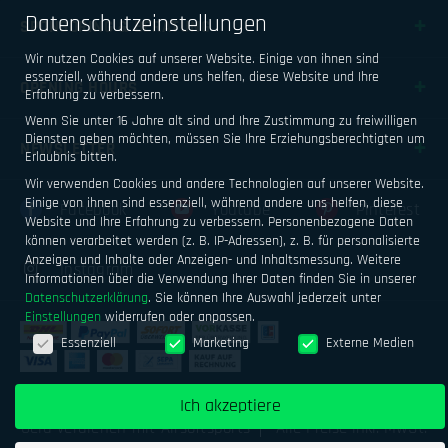
Datenschutzeinstellungen
SPONSORING & BERATUNG
Wir nutzen Cookies auf unserer Website. Einige von ihnen sind
essenziell, während andere uns helfen, diese Website und Ihre
OPENING HOURS
Erfahrung zu verbessern.
Wenn Sie unter 16 Jahre alt sind und Ihre Zustimmung zu freiwilligen
Diensten geben möchten, müssen Sie Ihre Erziehungsberechtigten um
NEWSLETTER
Erlaubnis bitten.
Wir verwenden Cookies und andere Technologien auf unserer Website.
Einige von ihnen sind essenziell, während andere uns helfen, diese
Facebook
Youtube
Pinterest
Website und Ihre Erfahrung zu verbessern.
Personenbezogene Daten
können verarbeitet werden (z. B. IP-Adressen), z. B. für personalisierte
Anzeigen und Inhalte oder Anzeigen- und Inhaltsmessung.
Weitere
Instagram
Informationen über die Verwendung Ihrer Daten finden Sie in unserer
Datenschutzerklärung
.
Sie können Ihre Auswahl jederzeit unter
Einstellungen
widerrufen oder anpassen.
Datenschutzeinstellungen
Essenziell
Marketing
Externe Medien
Impressum
Datenschutz
AGB
Ich akzeptiere
Geld verdienen mit Airsoftsports
Alle Preise inkl. MwSt.