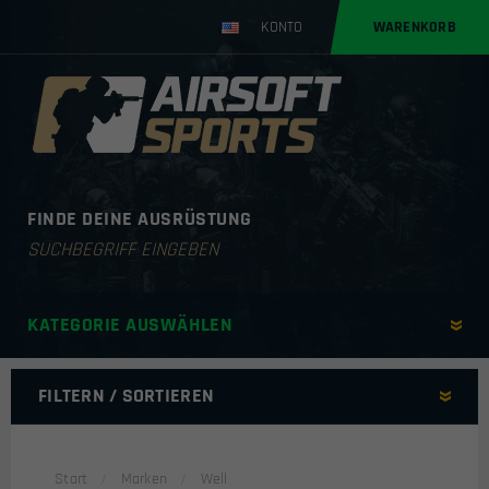
KONTO
WARENKORB
FINDE DEINE AUSRÜSTUNG
Products
search
KATEGORIE AUSWÄHLEN
FILTERN / SORTIEREN
SORITIEREN NACH
Start
Marken
Well