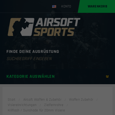
KONTO
WARENKORB
FINDE DEINE AUSRÜSTUNG
Products
search
KATEGORIE AUSWÄHLEN
Start
Airsoft Waffen & Zubehör
Waffen Zubehör
Visiereinrichtungen
Zielfernrohre
Killflash / Sunshade für 20mm Visiere