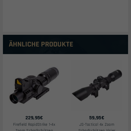
ÄHNLICHE PRODUKTE
229,95
€
59,95
€
Firefield RapidStrike 1-4x
JS-Tactical 4x Zoom
Zoom Scharfschützen
Scharfschützen Visier