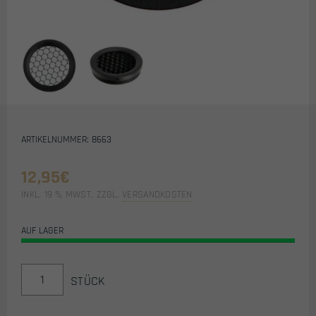
ARTIKELNUMMER: 8663
12,95
€
INKL. 19 % MWST.
ZZGL.
VERSANDKOSTEN
AUF LAGER
KILLFLASH
STÜCK
/
SUNSHADE
FÜR