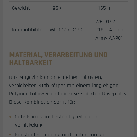
Gewicht
~95 g
~165 g
WE G17 /
Kompatibilität
WE G17 / G18C
G18C, Action
Army AAP01
MATERIAL, VERARBEITUNG UND
HALTBARKEIT
Das Magazin kombiniert einen robusten,
vernickelten Stahlkörper mit einem langlebigen
Polymer-Follower und einer verstärkten Baseplate.
Diese Kombination sorgt für:
Gute Korrosionsbeständigkeit durch
Vernickelung
Konstantes Feeding auch unter häufiger