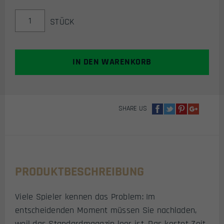
MAGAZIN
STÜCK
EXTENDED
CAPACITY
(50-
SCHUSS)
IN DEN WARENKORB
FÜR
WE
G17
/
SHARE US
G18C
AIRSOFT
GBB
PISTOLE
MENGE
PRODUKTBESCHREIBUNG
Viele Spieler kennen das Problem: Im
entscheidenden Moment müssen Sie nachladen,
weil das Standardmagazin leer ist. Das kostet Zeit,