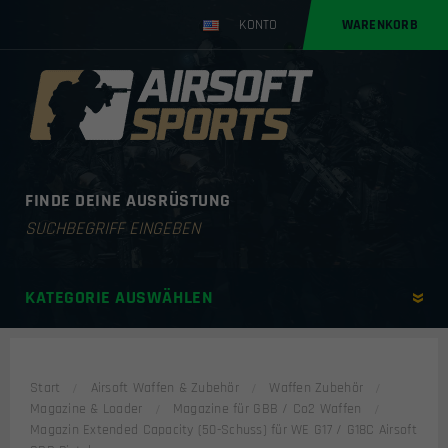
KONTO
WARENKORB
FINDE DEINE AUSRÜSTUNG
Products
search
KATEGORIE AUSWÄHLEN
Start
Airsoft Waffen & Zubehör
Waffen Zubehör
Magazine & Loader
Magazine für GBB / Co2 Waffen
Magazin Extended Capacity (50-Schuss) für WE G17 / G18C Airsoft