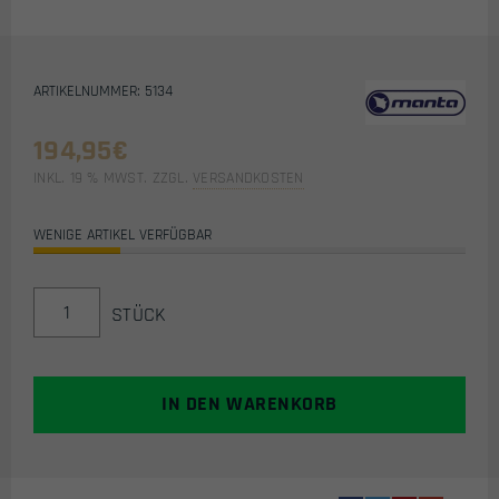
ARTIKELNUMMER: 5134
194,95
€
INKL. 19 % MWST.
ZZGL.
VERSANDKOSTEN
WENIGE ARTIKEL VERFÜGBAR
MANTA
STÜCK
AIR
CUTOFF
VALVE
ZO-
IN DEN WARENKORB
3500
MENGE