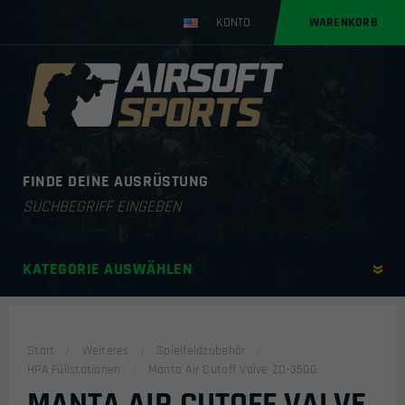
KONTO
WARENKORB
FINDE DEINE AUSRÜSTUNG
Products
search
KATEGORIE AUSWÄHLEN
Start
Weiteres
Spielfeldzubehör
HPA Füllstationen
Manta Air Cutoff Valve ZO-3500
MANTA AIR CUTOFF VALVE