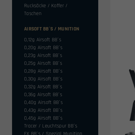
Rucksäcke / Koffer /
Taschen
AIRSOFT BB´S / MUNITION
0,12g Airsoft BB´s
0,20g Airsoft BB´s
0,23g Airsoft BB´s
0,25g Airsoft BB´s
0,28g Airsoft BB´s
0,30g Airsoft BB´s
0,32g Airsoft BB´s
0,36g Airsoft BB´s
0,40g Airsoft BB´s
0,43g Airsoft BB´s
0,45g Airsoft BB´s
Tracer / Leuchtspur BB´s
FX BB´s / Spezial Munition