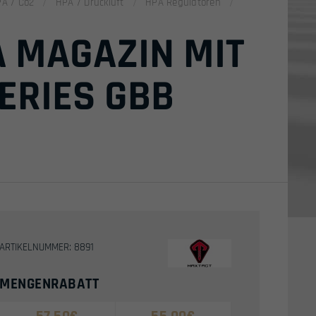
PA / Co2
HPA / Druckluft
HPA Regulatoren
A MAGAZIN MIT
ERIES GBB
ARTIKELNUMMER: 8891
MENGENRABATT