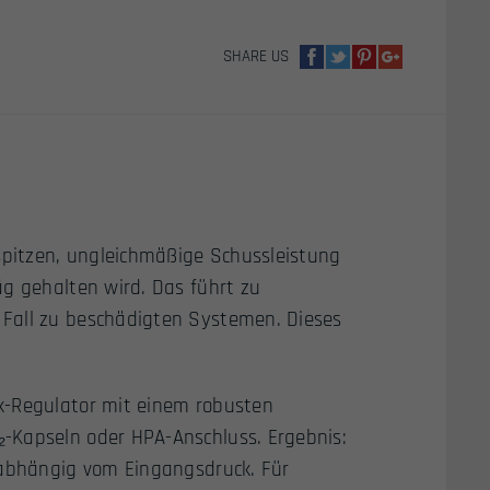
GBB
AIRSOFT
SHARE US
PISTOLEN
MENGE
kspitzen, ungleichmäßige Schussleistung
äg gehalten wird. Das führt zu
Fall zu beschädigten Systemen. Dieses
k-Regulator mit einem robusten
-Kapseln oder HPA-Anschluss. Ergebnis:
nabhängig vom Eingangsdruck. Für