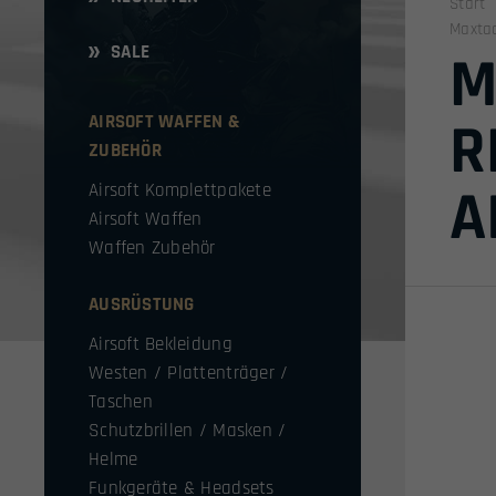
Start
Maxtac
SALE
M
AIRSOFT WAFFEN &
R
ZUBEHÖR
A
Airsoft Komplettpakete
Airsoft Waffen
Waffen Zubehör
AUSRÜSTUNG
Airsoft Bekleidung
Westen / Plattenträger /
Taschen
Schutzbrillen / Masken /
Helme
Funkgeräte & Headsets