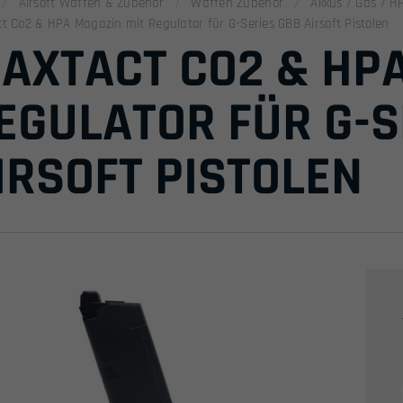
Airsoft Waffen & Zubehör
Waffen Zubehör
Akkus / Gas / H
t Co2 & HPA Magazin mit Regulator für G-Series GBB Airsoft Pistolen
AXTACT CO2 & HP
EGULATOR FÜR G-S
IRSOFT PISTOLEN