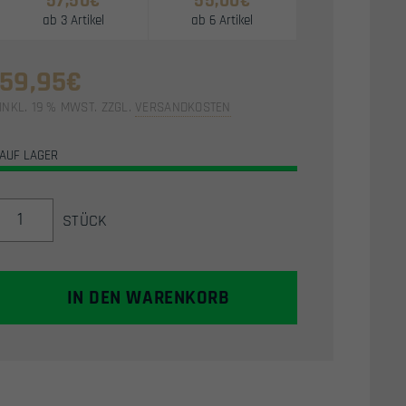
57,50
€
55,00
€
ab 3 Artikel
ab 6 Artikel
59,95
€
INKL. 19 % MWST.
ZZGL.
VERSANDKOSTEN
AUF LAGER
MAXTACT
STÜCK
CO2
&
HPA
MAGAZIN
IN DEN WARENKORB
MIT
REGULATOR
FÜR
G-
SERIES