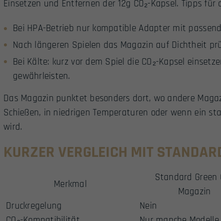
Einsetzen und Entfernen der 12g CO₂-Kapsel. Tipps für 
Bei HPA-Betrieb nur kompatible Adapter mit passe
Nach längeren Spielen das Magazin auf Dichtheit prü
Bei Kälte: kurz vor dem Spiel die CO₂-Kapsel einse
gewährleisten.
Das Magazin punktet besonders dort, wo andere Magaz
Schießen, in niedrigen Temperaturen oder wenn ein stab
wird.
KURZER VERGLEICH MIT STANDA
Standard Green 
Merkmal
Magazin
Druckregelung
Nein
CO₂-Kompatibilität
Nur manche Modelle