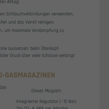
den Alltag:
nden Schlauchverbindungen verwenden.
fen und das Ventil reinigen.
tzen, um maximale Verdampfung zu
ine aussetzen: beim Überkopf-
iler Druck über viele Schüsse verlangt
RD-GASMAGAZINEN
Gas
Dieses Magazin
Integrierter Regulator (~12 Bar)
12g CO₂ & HPA per Adapter